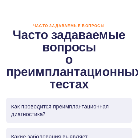
ЧАСТО ЗАДАВАЕМЫЕ ВОПРОСЫ
Часто задаваемые
вопросы
о
преимплантационны
тестах
Как проводится преимплантационная
диагностика?
Тест проводится на клетках, взятых у эмбриона на
стадии бластоцисты, то есть на пятый или шестой
день после слияния сперматозоида и яйцеклетки.
Какие заболевания выявляет