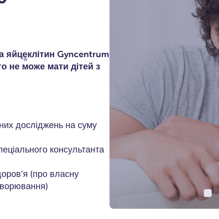
а яйцеклітин Gyncentrum
то не може мати дітей з
них досліджень на суму
спеціального консультанта
оров’я (про власну
ахворювання)