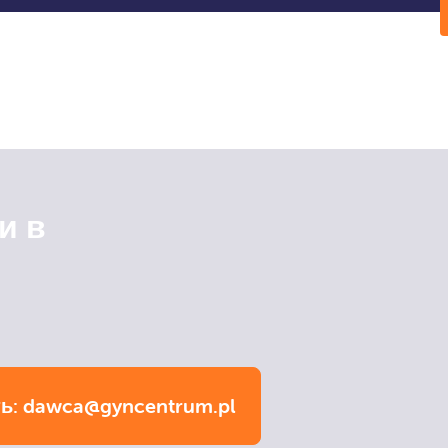
и в
ь:
dawca@gyncentrum.pl