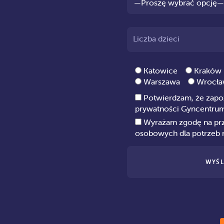
Liczba dzieci
Katowice
Kraków
Warszawa
Wrocł
Potwierdzam, że zapo
prywatności
Gyncentru
Wyrażam zgodę na pr
osobowych dla potrzeb r