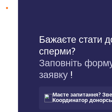
Бажаєте стати 
сперми?
Заповніть форму
заявку
!
Маєте запитання? Зв
Координатор донорсь