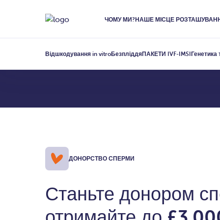
ЧОМУ МИ?
НАШЕ МІСЦЕ РОЗТАШУВАН
Донорство с
Відшкодування in vitro
Безпліддя
ПАКЕТИ IVF-IMSI
Генетика 
ДОНОРСТВО СПЕРМИ
Станьте донором сп
отримайте до
£3,00