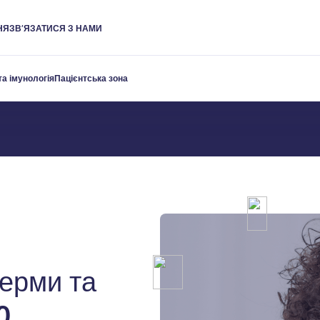
НЯ
ЗВ’ЯЗАТИСЯ З НАМИ
перми
та імунологія
Пацієнтська зона
ерми та
0