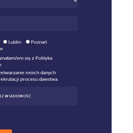
Lublin
Poznań
aw
znałam/em się z
Polityka
m
zetwarzanie moich danych
ekrutacji procesu dawstwa.