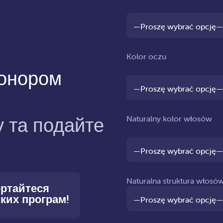
Kolor oczu
донором
 та подайте
Naturalny kolor włosów
Naturalna struktura włosó
ертайтеся
ких програм!