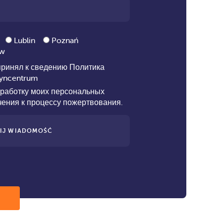
Lublin
Poznań
aw
принял к сведению
Политика
yncentrum
бработку моих персональных
чения к процессу пожертвования.