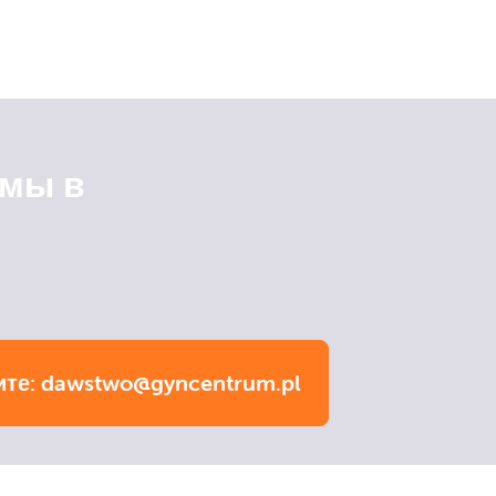
ммы в
те:
dawstwo@gyncentrum.pl