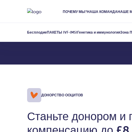
ПОЧЕМУ МЫ?
НАША КОМАНДА
НАШЕ 
Донорство о
Бесплодие
ПАКЕТЫ IVF-IMSI
Генетика и иммунология
Зона 
ДОНОРСТВО ООЦИТОВ
Станьте донором и 
компенсацию до
£8