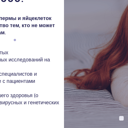
спермы и яйцеклеток
во тем, кто не может
ам.
отых
ных исследований на
специалистов и
е с пациентами
его здоровья (о
вирусных и генетических