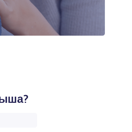
дыша?