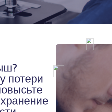
ыш?
у потери
повысьте
охранение
сти.