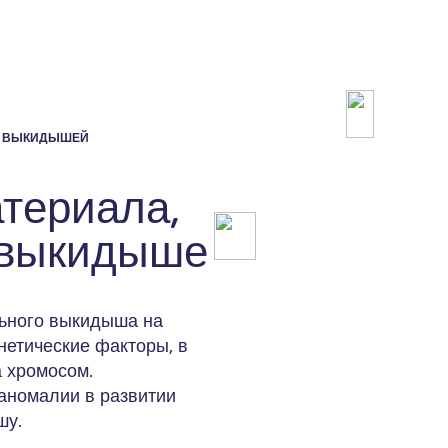
Е ВЫКИДЫШЕЙ
териала,
 выкидыше
ьного выкидыша на
нетические факторы, в
 хромосом.
аномалии в развитии
шу.