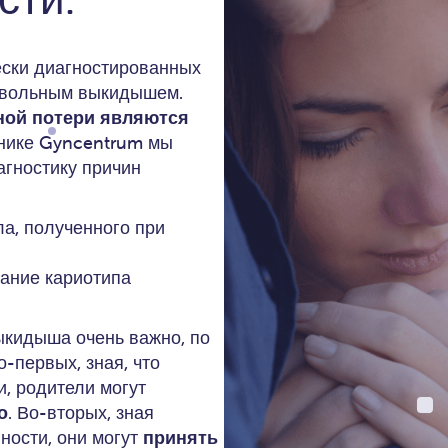
чески диагностированных
звольным выкидышем.
ной потери являются
инике Gyncentrum мы
гностику причин
а, полученного при
ание кариотипа
кидыша очень важно, по
-первых, зная, что
, родители могут
о
. Во-вторых, зная
ности, они могут
принять