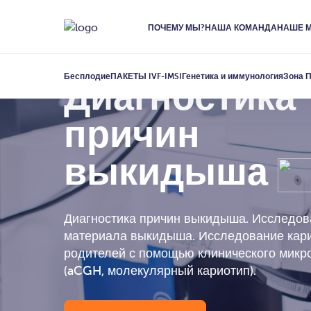
ПОЧЕМУ МЫ?
НАША КОМАНДА
НАШЕ 
Бесплодие
ПАКЕТЫ IVF-IMSI
Генетика и иммунология
Зона 
Диагностика
причин
выкидыша
Диагностика причин выкидыша. Исследов
материала выкидыша. Исследование кар
родителей с помощью клинического микр
(aCGH, молекулярный кариотип).