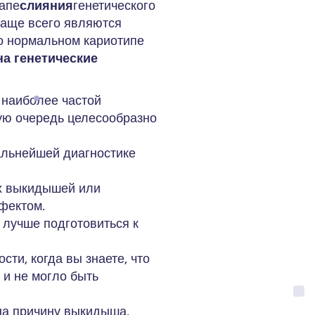
апе
слияния
генетического
чаще всего являются
о нормальном кариотипе
на генетические
 наиболее частой
ую очередь целесообразно
альнейшей диагностике
их выкидышей или
фектом.
 лучше подготовиться к
сти, когда вы знаете, что
 и не могло быть
 на причину выкидыша,