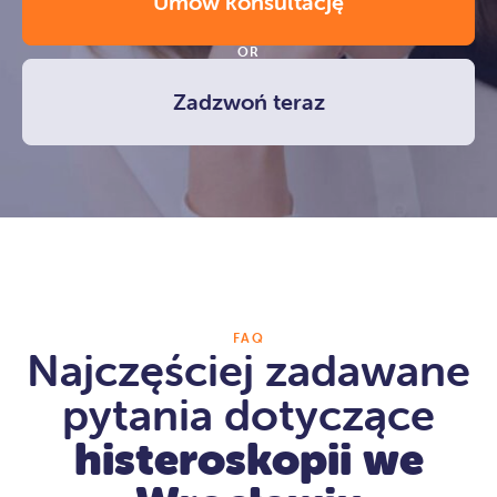
Umów konsultację
OR
Zadzwoń teraz
FAQ
Najczęściej zadawane
pytania dotyczące
histeroskopii we