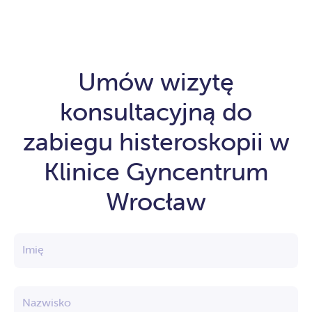
macicy
zaburzenia cyklu menstruacyjnego
krwawienia niewiadomego pochodzenia
zmiany rozrostowe endometrium
zrosty, mięśniaki podśluzówkowe, polipy,
Umów wizytę
przegrody
konsultacyjną do
zabiegu histeroskopii w
Klinice Gyncentrum
Wrocław
Imię
Nazwisko