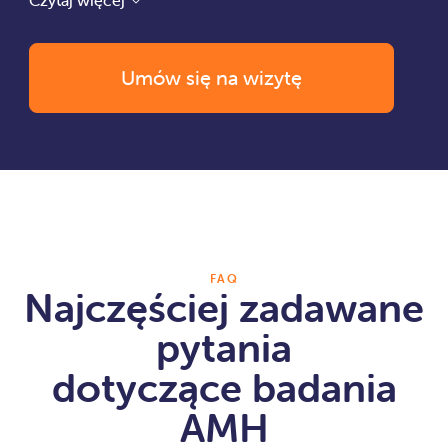
Czytaj więcej
Umów się na wizytę
FAQ
Najczęściej zadawane
pytania
dotyczące badania
+48 735 122 777
AMH