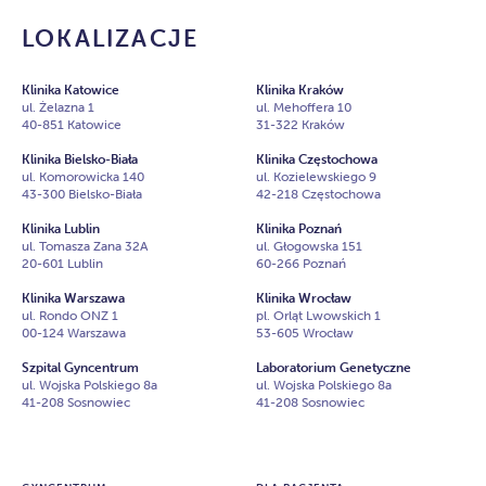
LOKALIZACJE
Klinika Katowice
Klinika Kraków
ul. Żelazna 1
ul. Mehoffera 10
40-851 Katowice
31-322 Kraków
Klinika Bielsko-Biała
Klinika Częstochowa
ul. Komorowicka 140
ul. Kozielewskiego 9
43-300 Bielsko-Biała
42-218 Częstochowa
Klinika Lublin
Klinika Poznań
ul. Tomasza Zana 32A
ul. Głogowska 151
20-601 Lublin
60-266 Poznań
Klinika Warszawa
Klinika Wrocław
ul. Rondo ONZ 1
pl. Orląt Lwowskich 1
00-124 Warszawa
53-605 Wrocław
Szpital Gyncentrum
Laboratorium Genetyczne
ul. Wojska Polskiego 8a
ul. Wojska Polskiego 8a
41-208 Sosnowiec
41-208 Sosnowiec