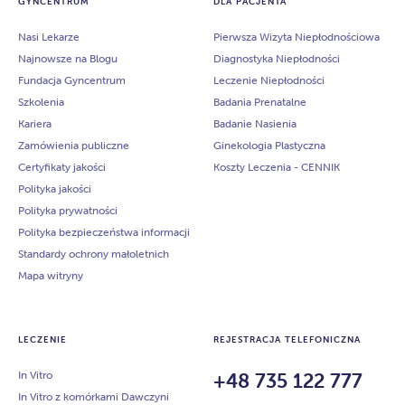
GYNCENTRUM
DLA PACJENTA
Nasi Lekarze
Pierwsza Wizyta Niepłodnościowa
Najnowsze na Blogu
Diagnostyka Niepłodności
Fundacja Gyncentrum
Leczenie Niepłodności
Szkolenia
Badania Prenatalne
Kariera
Badanie Nasienia
Zamówienia publiczne
Ginekologia Plastyczna
Certyfikaty jakości
Koszty Leczenia - CENNIK
Polityka jakości
Polityka prywatności
Polityka bezpieczeństwa informacji
Standardy ochrony małoletnich
Mapa witryny
LECZENIE
REJESTRACJA TELEFONICZNA
In Vitro
+48 735 122 777
In Vitro z komórkami Dawczyni