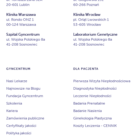
20-601 Lublin
60-266 Poznań
Klinika Warszawa
Klinika Wrocław
ul. Rondo ONZ 1
pl. Orląt Lwowskich 1
00-124 Warszawa
53-605 Wrocław
Szpital Gyncentrum
Laboratorium Genetyczne
ul. Wojska Polskiego 8a
ul. Wojska Polskiego 8a
41-208 Sosnowiec
41-208 Sosnowiec
GYNCENTRUM
DLA PACJENTA
Nasi Lekarze
Pierwsza Wizyta Niepłodnościowa
Najnowsze na Blogu
Diagnostyka Niepłodności
Fundacja Gyncentrum
Leczenie Niepłodności
Szkolenia
Badania Prenatalne
Kariera
Badanie Nasienia
Zamówienia publiczne
Ginekologia Plastyczna
Certyfikaty jakości
Koszty Leczenia - CENNIK
Polityka jakości