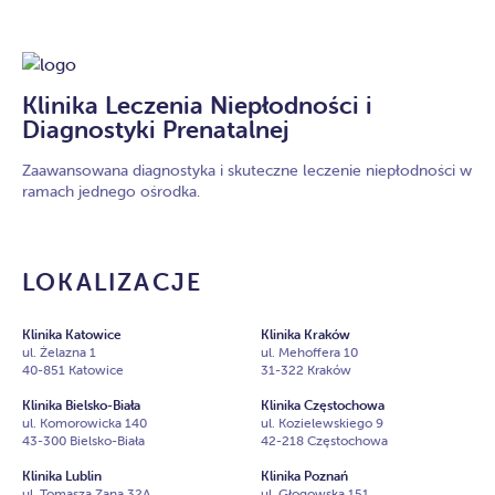
Klinika Leczenia Niepłodności i
Diagnostyki Prenatalnej
Zaawansowana diagnostyka i skuteczne leczenie niepłodności w
ramach jednego ośrodka.
LOKALIZACJE
Klinika Katowice
Klinika Kraków
ul. Żelazna 1
ul. Mehoffera 10
40-851 Katowice
31-322 Kraków
Klinika Bielsko-Biała
Klinika Częstochowa
ul. Komorowicka 140
ul. Kozielewskiego 9
43-300 Bielsko-Biała
42-218 Częstochowa
Klinika Lublin
Klinika Poznań
ul. Tomasza Zana 32A
ul. Głogowska 151