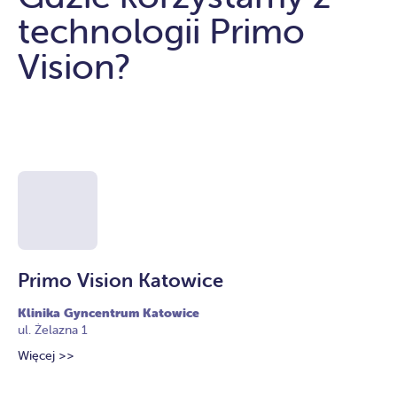
technologii Primo
Vision?
Primo Vision Katowice
P
Klinika Gyncentrum Katowice
Kl
ul. Żelazna 1
ul.
Więcej >>
Wi