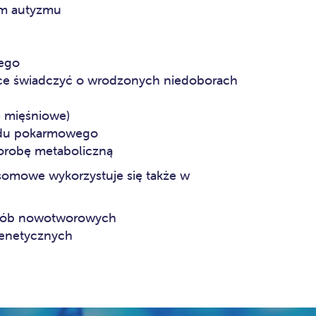
um autyzmu
nego
ące świadczyć o wrodzonych niedoborach
ie mięśniowe)
ładu pokarmowego
orobę metaboliczną
omowe wykorzystuje się także w
orób nowotworowych
genetycznych