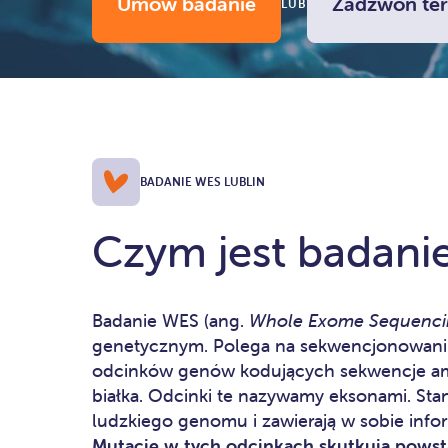
Umów badanie
Zadzwoń ter
LUB
BADANIE WES LUBLIN
Czym jest badani
Badanie WES (ang.
Whole Exome Sequenc
genetycznym. Polega na sekwencjonowaniu
odcinków genów kodujących sekwencje a
białka. Odcinki te nazywamy eksonami. St
ludzkiego genomu i zawierają w sobie info
Mutacje w tych odcinkach skutkują powst