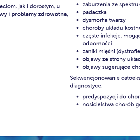
zaburzenia ze spektr
ciom, jak i dorosłym, u
padaczka
awy i problemy zdrowotne
,
dysmorfia twarzy
choroby układu kost
częste infekcje, mog
odporności
zaniki mięśni (dystrof
objawy ze strony uk
objawy sugerujące ch
Sekwencjonowanie całoeks
diagnostyce:
predyspozycji do ch
nosicielstwa chorób 