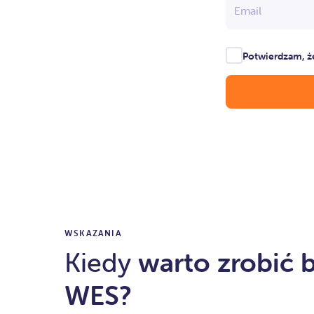
Email
Potwierdzam, ż
WSKAZANIA
Kiedy
warto zrobić 
WES?