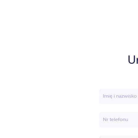
U
Imię i nazwisko
Nr telefonu