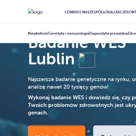
CENNIK
O NAS
ZESPÓŁ
LOKALIZACJE
KONT
Niepłodność
Genetyka i immunologia
Diagnostyka prenatalna
Zdro
Badanie WES
Lublin
Najszersze badanie genetyczne na rynku, 
analizę nawet 20 tysięcy genów!
Wykonaj badanie WES i dowiedz się, czy p
Twoich problemów zdrowotnych jest ukr
genach.