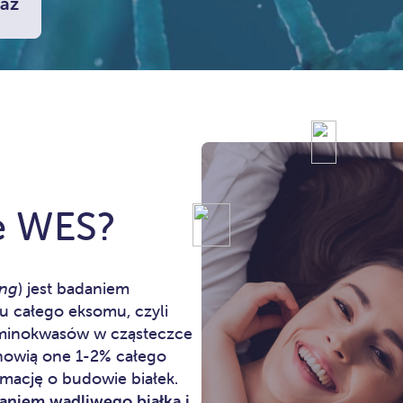
az
e WES?
ing
) jest badaniem
 całego eksomu, czyli
minokwasów w cząsteczce
anowią one 1-2% całego
rmację o budowie białek.
aniem wadliwego białka i