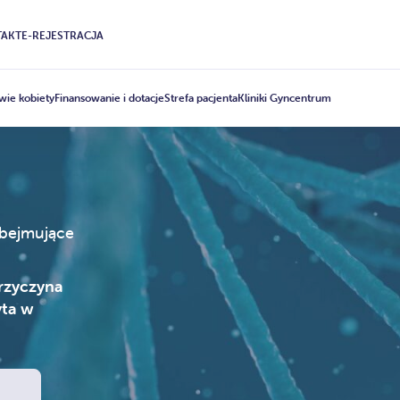
AKT
E-REJESTRACJA
wie kobiety
Finansowanie i dotacje
Strefa pacjenta
Kliniki Gyncentrum
obejmujące
rzyczyna
yta w