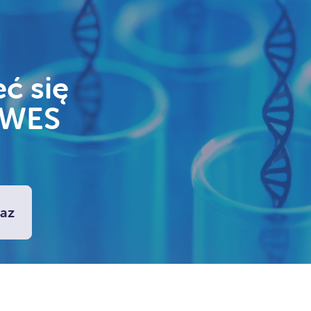
ć się
 WES
az