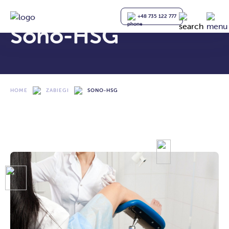
+48 735 122 777
Sono-HSG
HOME
ZABIEGI
SONO-HSG