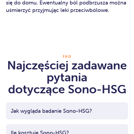
się do domu. Ewentualny ból podbrzusza można
uśmierzyć przyjmując leki przeciwbólowe.
FAQ
Najczęściej zadawane
pytania
dotyczące Sono-HSG
Jak wygląda badanie Sono-HSG?
Pacjentka kładzie się na fotelu ginekologicznym.
Lekarz rozszerza przy pomocy wziernika ściany
pochwy, uwidaczniając szyjkę macicy, a następnie
Ile kosztuje Sono-HSG?