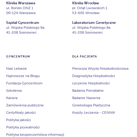
Klinika Warszawa
Klinika Wrocław
ul. Rondo ONZ 1
pl. Orląt Lwowskich 1
00-124 Warszawa
53-605 Wrocław
Szpital Gyncentrum
Laboratorium Genetyczne
ul. Wojska Polskiego 8a
ul. Wojska Polskiego 8a
41-208 Sosnowiec
41-208 Sosnowiec
GYNCENTRUM
DLA PACJENTA
Nasi Lekarze
Pierwsza Wizyta Niepłodnościowa
Najnowsze na Blogu
Diagnostyka Niepłodności
Fundacja Gyncentrum
Leczenie Niepłodności
Szkolenia
Badania Prenatalne
Kariera
Badanie Nasienia
Zamówienia publiczne
Ginekologia Plastyczna
Certyfikaty jakości
Koszty Leczenia - CENNIK
Polityka jakości
Polityka prywatności
Polityka bezpieczeństwa informacji