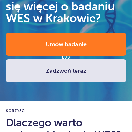
się więcej o badaniu
WES w Krakowie?
Umów badanie
LUB
Zadzwoń teraz
KORZYŚCI
Dlaczego
warto