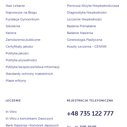
Nasi Lekarze
Pierwsza Wizyta Niepłodnościowa
Najnowsze na Blogu
Diagnostyka Niepłodności
Fundacja Gyncentrum
Leczenie Niepłodności
Szkolenia
Badania Prenatalne
Kariera
Badanie Nasienia
Zamówienia publiczne
Ginekologia Plastyczna
Certyfikaty jakości
Koszty Leczenia - CENNIK
Polityka jakości
Polityka prywatności
Polityka bezpieczeństwa informacji
Standardy ochrony małoletnich
Mapa witryny
LECZENIE
REJESTRACJA TELEFONICZNA
In Vitro
+48 735 122 777
In Vitro z komórkami Dawczyni
Bank Nasienia i Komórek Jajowych
Pn – Pt:
7:00-19:00