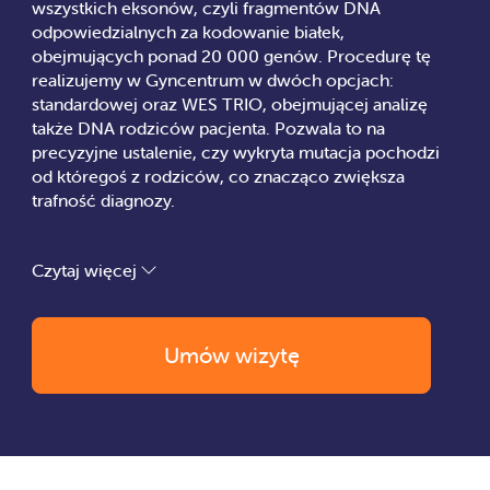
wszystkich eksonów, czyli fragmentów DNA
odpowiedzialnych za kodowanie białek,
obejmujących ponad 20 000 genów. Procedurę tę
realizujemy w Gyncentrum w dwóch opcjach:
standardowej oraz WES TRIO, obejmującej analizę
także DNA rodziców pacjenta. Pozwala to na
precyzyjne ustalenie, czy wykryta mutacja pochodzi
od któregoś z rodziców, co znacząco zwiększa
trafność diagnozy.
Badanie WES można przeprowadzić zarówno u
dzieci, jak i u dorosłych, zwłaszcza jeśli występują u
Czytaj więcej
nich takie problemy jak: niepełnosprawność
intelektualna, zaburzenia ze spektrum autyzmu,
padaczka, dystrofie mięśniowe, dysmorfie
Umów wizytę
twarzoczaszki, częste infekcje wrodzone, choroby
metaboliczne lub kostne, a także predyspozycje do
nowotworów czy nosicielstwo chorób genetycznych.
Materiałem do analizy jest próbka krwi obwodowej
pobrana z żyły łokciowej, bez potrzeby specjalnego
przygotowania. Wynik jest niezmienny przez całe