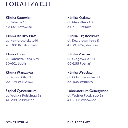
LOKALIZACJE
Klinika Katowice
Klinika Kraków
ul. Żelazna 1
ul. Mehoffera 10
40-851 Katowice
31-322 Kraków
Klinika Bielsko-Biała
Klinika Częstochowa
ul. Komorowicka 140
ul. Kozielewskiego 9
43-300 Bielsko-Biała
42-218 Częstochowa
Klinika Lublin
Klinika Poznań
ul. Tomasza Zana 32A
ul. Głogowska 151
20-601 Lublin
60-266 Poznań
Klinika Warszawa
Klinika Wrocław
ul. Rondo ONZ 1
pl. Orląt Lwowskich 1
00-124 Warszawa
53-605 Wrocław
Szpital Gyncentrum
Laboratorium Genetyczne
ul. Wojska Polskiego 8a
ul. Wojska Polskiego 8a
41-208 Sosnowiec
41-208 Sosnowiec
GYNCENTRUM
DLA PACJENTA