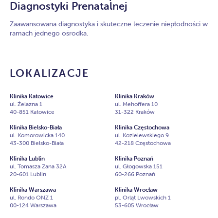
Diagnostyki Prenatalnej
Zaawansowana diagnostyka i skuteczne leczenie niepłodności w
ramach jednego ośrodka.
LOKALIZACJE
Klinika Katowice
Klinika Kraków
ul. Żelazna 1
ul. Mehoffera 10
40-851 Katowice
31-322 Kraków
Klinika Bielsko-Biała
Klinika Częstochowa
ul. Komorowicka 140
ul. Kozielewskiego 9
43-300 Bielsko-Biała
42-218 Częstochowa
Klinika Lublin
Klinika Poznań
ul. Tomasza Zana 32A
ul. Głogowska 151
20-601 Lublin
60-266 Poznań
Klinika Warszawa
Klinika Wrocław
ul. Rondo ONZ 1
pl. Orląt Lwowskich 1
00-124 Warszawa
53-605 Wrocław