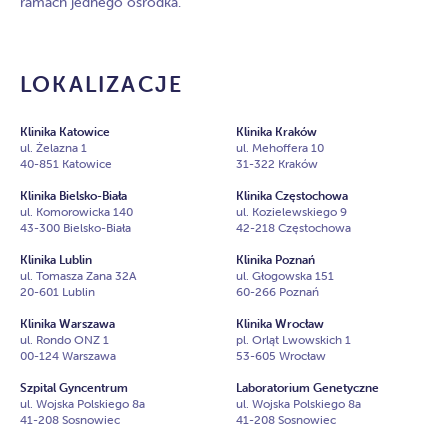
ramach jednego ośrodka.
LOKALIZACJE
Klinika Katowice
Klinika Kraków
ul. Żelazna 1
ul. Mehoffera 10
40-851 Katowice
31-322 Kraków
Klinika Bielsko-Biała
Klinika Częstochowa
ul. Komorowicka 140
ul. Kozielewskiego 9
43-300 Bielsko-Biała
42-218 Częstochowa
Klinika Lublin
Klinika Poznań
ul. Tomasza Zana 32A
ul. Głogowska 151
20-601 Lublin
60-266 Poznań
Klinika Warszawa
Klinika Wrocław
ul. Rondo ONZ 1
pl. Orląt Lwowskich 1
00-124 Warszawa
53-605 Wrocław
Szpital Gyncentrum
Laboratorium Genetyczne
ul. Wojska Polskiego 8a
ul. Wojska Polskiego 8a
41-208 Sosnowiec
41-208 Sosnowiec