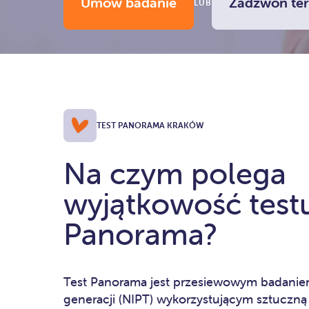
Umów badanie
Zadzwoń ter
LUB
TEST PANORAMA KRAKÓW
Na czym polega
wyjątkowość test
Panorama?
Test Panorama jest przesiewowym badani
generacji (NIPT) wykorzystującym sztuczną i