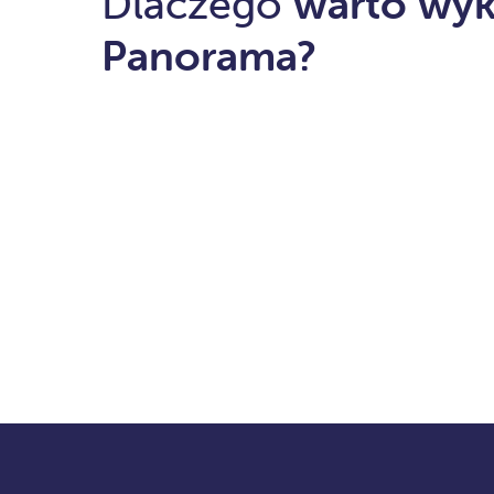
Dlaczego
warto wyk
Panorama?