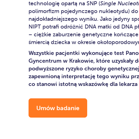
technologię opartą na SNP (
Single Nucleo
polimorfizm pojedynczego nukleotydu) do 
najdokładniejszego wyniku. Jako jedyny s
NIPT potrafi odróżnić DNA matki od DNA pł
– ciężkie zaburzenie genetyczne kończące
śmiercią dziecka w okresie okołoporodowy
Wszystkie pacjentki wykonujące test Pano
Gyncentrum w Krakowie, które uzyskały d
podwyższone ryzyko choroby genetycznej 
zapewnioną interpretację tego wyniku prz
co stanowi istotną wskazówkę dla lekarz
Umów badanie