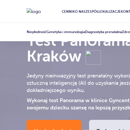
CENNIK
O NAS
ZESPÓŁ
LOKALIZACJE
KONT
Niepłodność
Genetyka i immunologia
Diagnostyka prenatalna
Zdro
Test Panoram
Kraków
Jedyny nieinwazyjny test prenatalny wykor
sztuczną inteligencję (AI) do uzyskania jes
dokładniejszego wyniku.
Wykonaj test Panorama w klinice Gyncent
swojemu dziecku szansę na lepszą przyszł