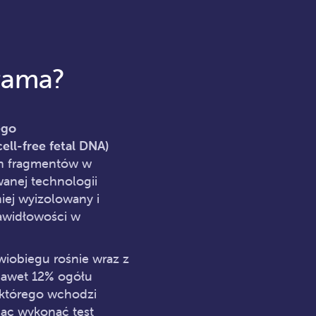
orama?
ego
l-free fetal DNA)
ch fragmentów w
anej technologii
iej wyizolowany i
awidłowości w
iobiegu rośnie wraz z
 nawet 12% ogółu
którego wchodzi
cąc wykonać test