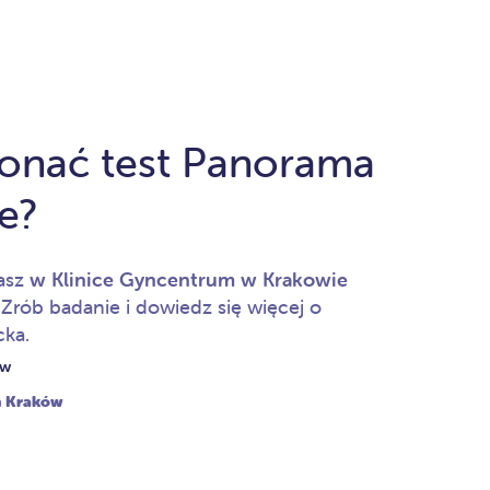
onać test Panorama
e?
asz
w Klinice Gyncentrum w Krakowie
.
Zrób badanie i dowiedz się więcej o
cka.
ów
m Kraków