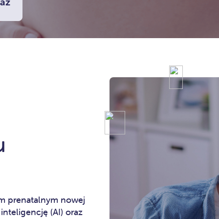
az
u
em prenatalnym nowej
nteligencję (AI) oraz