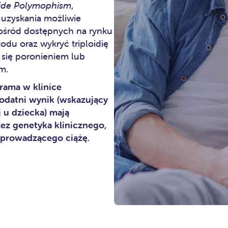
tide Polymophism
,
uzyskania możliwie
pośród dostępnych na rynku
odu oraz wykryć triploidię
 się poronieniem lub
m.
rama w klinice
odatni wynik (wskazujący
u dziecka) mają
ez genetyka klinicznego,
a prowadzącego ciążę.