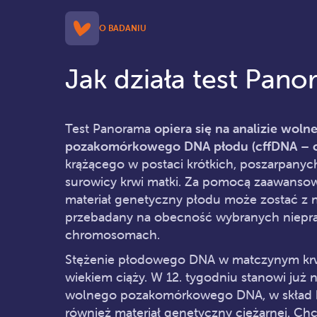
O BADANIU
Jak działa test Pan
Test Panorama
opiera się na analizie woln
pozakomórkowego DNA płodu (cffDNA – cel
krążącego w postaci krótkich, poszarpany
surowicy krwi matki. Za pomocą zaawansow
materiał genetyczny płodu może zostać z n
przebadany na obecność wybranych niepr
chromosomach.
Stężenie płodowego DNA w matczynym krw
wiekiem ciąży. W 12. tygodniu stanowi już
wolnego pozakomórkowego DNA, w skład 
również materiał genetyczny ciężarnej. Ch