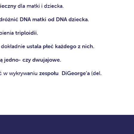
ieczny
dla matki i dziecka.
różnić DNA matki od DNA dziecka.
pienia
triploidii.
 dokładnie
ustala płeć każdego z nich.
są
jedno- czy dwujajowe.
ć w wykrywaniu
zespołu DiGeorge’a
(del.