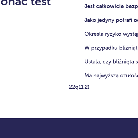
onać test
Jest
całkowicie bezp
Jako jedyny potrafi
od
Określa ryzyko wystą
W przypadku bliźniąt
Ustala, czy bliźnięta 
Ma najwyższą czułoś
22q11.2).