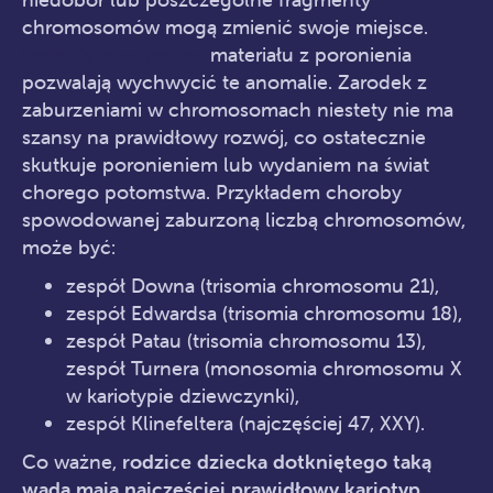
chromosomów mogą zmienić swoje miejsce.
Badania genetyczne
materiału z poronienia
pozwalają wychwycić te anomalie. Zarodek z
zaburzeniami w chromosomach niestety nie ma
szansy na prawidłowy rozwój, co ostatecznie
skutkuje poronieniem lub wydaniem na świat
chorego potomstwa. Przykładem choroby
spowodowanej zaburzoną liczbą chromosomów,
może być:
zespół Downa (trisomia chromosomu 21),
zespół Edwardsa (trisomia chromosomu 18),
zespół Patau (trisomia chromosomu 13),
zespół Turnera (monosomia chromosomu X
w kariotypie dziewczynki),
zespół Klinefeltera (najczęściej 47, XXY).
Co ważne,
rodzice dziecka dotkniętego taką
wadą mają najczęściej prawidłowy kariotyp
.