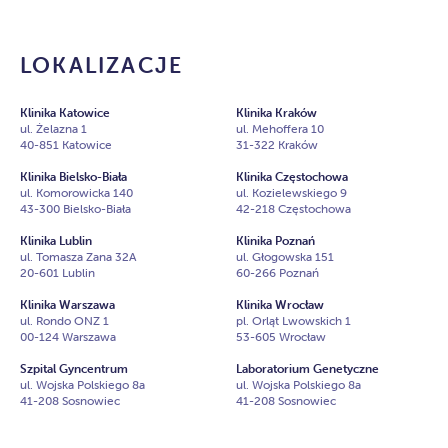
LOKALIZACJE
Klinika Katowice
Klinika Kraków
ul. Żelazna 1
ul. Mehoffera 10
40-851 Katowice
31-322 Kraków
Klinika Bielsko-Biała
Klinika Częstochowa
ul. Komorowicka 140
ul. Kozielewskiego 9
43-300 Bielsko-Biała
42-218 Częstochowa
Klinika Lublin
Klinika Poznań
ul. Tomasza Zana 32A
ul. Głogowska 151
20-601 Lublin
60-266 Poznań
Klinika Warszawa
Klinika Wrocław
ul. Rondo ONZ 1
pl. Orląt Lwowskich 1
00-124 Warszawa
53-605 Wrocław
Szpital Gyncentrum
Laboratorium Genetyczne
ul. Wojska Polskiego 8a
ul. Wojska Polskiego 8a
41-208 Sosnowiec
41-208 Sosnowiec