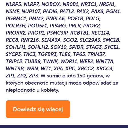
NLRP5, NLRP7, NOBOX, NR0B1, NR3C1, NR5A1,
NSMF, NUP107, PADI6, PATL2, PAX2, PAX8, PGM1,
PGRMC1, PMM2, PNPLA6, POF1B, POLG,
POLR3H, POU5F1, PPARG, PRLR, PROK2,
PROKR2, PROP1, PSMC3IP, RCBTB1, REC114,
REC8, RNF216, SEMA3A, SGO2, SLC29A3, SMC1B,
SOHLH1, SOHLH2, SOX10, SPIDR, STAG3, SYCE1,
SYCP3, TAC3, TGFBR3, TLE6, TP63, TRIM37,
TRIP13, TUBB8, TWNK, WDR11, WEE2, WNT7A,
WNT9B, WRN, WT1, XPA, XPC, XRCC2, XRCC4,
ZP1, ZP2, ZP3.
W sumie około 150 genów, w
których obecność mutacji może odpowiadać za
niepłodność u kobiety.
Dowiedz się więcej