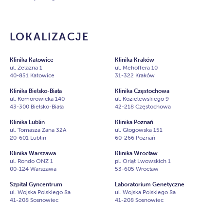
LOKALIZACJE
Klinika Katowice
Klinika Kraków
ul. Żelazna 1
ul. Mehoffera 10
40-851 Katowice
31-322 Kraków
Klinika Bielsko-Biała
Klinika Częstochowa
ul. Komorowicka 140
ul. Kozielewskiego 9
43-300 Bielsko-Biała
42-218 Częstochowa
Klinika Lublin
Klinika Poznań
ul. Tomasza Zana 32A
ul. Głogowska 151
20-601 Lublin
60-266 Poznań
Klinika Warszawa
Klinika Wrocław
ul. Rondo ONZ 1
pl. Orląt Lwowskich 1
00-124 Warszawa
53-605 Wrocław
Szpital Gyncentrum
Laboratorium Genetyczne
ul. Wojska Polskiego 8a
ul. Wojska Polskiego 8a
41-208 Sosnowiec
41-208 Sosnowiec