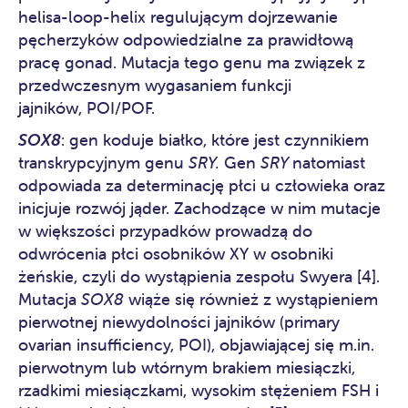
helisa-loop-helix regulującym dojrzewanie
pęcherzyków odpowiedzialne za prawidłową
pracę gonad. Mutacja tego genu ma związek z
przedwczesnym wygasaniem funkcji
jajników, POI/POF.
SOX8
: gen koduje białko, które jest czynnikiem
transkrypcyjnym genu
SRY.
Gen
SRY
natomiast
odpowiada za determinację płci u człowieka oraz
inicjuje rozwój jąder. Zachodzące w nim mutacje
w większości przypadków prowadzą do
odwrócenia płci osobników XY w osobniki
żeńskie, czyli do wystąpienia zespołu Swyera [4].
Mutacja
SOX8
wiąże się również z wystąpieniem
pierwotnej niewydolności jajników (primary
ovarian insufficiency, POI), objawiającej się m.in.
pierwotnym lub wtórnym brakiem miesiączki,
rzadkimi miesiączkami, wysokim stężeniem FSH i