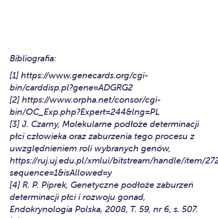
Bibliografia:
[1] https://www.genecards.org/cgi-
bin/carddisp.pl?gene=ADGRG2
[2] https://www.orpha.net/consor/cgi-
bin/OC_Exp.php?Expert=244&lng=PL
[3] J. Czarny, Molekularne podłoże determinacji
płci człowieka oraz zaburzenia tego procesu z
uwzględnieniem roli wybranych genów,
https://ruj.uj.edu.pl/xmlui/bitstream/handle/item
sequence=1&isAllowed=y
[4] R. P. Piprek, Genetyczne podłoże zaburzeń
determinacji płci i rozwoju gonad,
Endokrynologia Polska, 2008, T. 59, nr 6, s. 507.