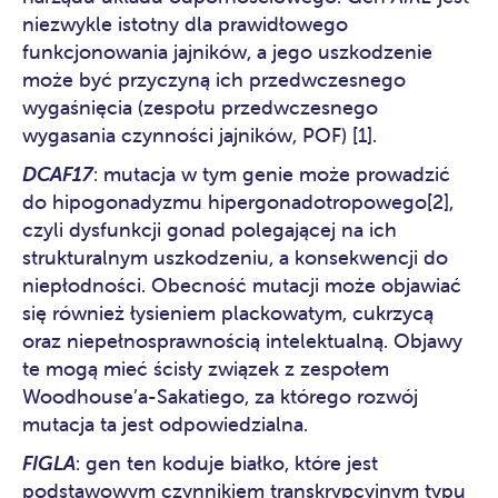
niezwykle istotny dla prawidłowego
funkcjonowania jajników, a jego uszkodzenie
może być przyczyną ich przedwczesnego
wygaśnięcia (zespołu przedwczesnego
wygasania czynności jajników, POF) [1].
DCAF17
: mutacja w tym genie może prowadzić
do hipogonadyzmu hipergonadotropowego[2],
czyli dysfunkcji gonad polegającej na ich
strukturalnym uszkodzeniu, a konsekwencji do
niepłodności. Obecność mutacji może objawiać
się również łysieniem plackowatym, cukrzycą
oraz niepełnosprawnością intelektualną. Objawy
te mogą mieć ścisły związek z zespołem
Woodhouse’a-Sakatiego, za którego rozwój
mutacja ta jest odpowiedzialna.
FIGLA
: gen ten koduje białko, które jest
podstawowym czynnikiem transkrypcyjnym typu