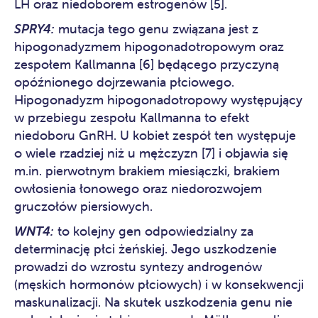
LH oraz niedoborem estrogenów [5].
SPRY4:
mutacja tego genu związana jest z
hipogonadyzmem hipogonadotropowym oraz
zespołem Kallmanna [6] będącego przyczyną
opóźnionego dojrzewania płciowego.
Hipogonadyzm hipogonadotropowy występujący
w przebiegu zespołu Kallmanna to efekt
niedoboru GnRH. U kobiet zespół ten występuje
o wiele rzadziej niż u mężczyzn [7] i objawia się
m.in. pierwotnym brakiem miesiączki, brakiem
owłosienia łonowego oraz niedorozwojem
gruczołów piersiowych.
WNT4:
to kolejny gen odpowiedzialny za
determinację płci żeńskiej. Jego uszkodzenie
prowadzi do wzrostu syntezy androgenów
(męskich hormonów płciowych) i w konsekwencji
maskunalizacji. Na skutek uszkodzenia genu nie