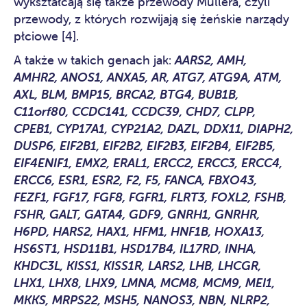
wykształcają się także przewody Müllera, czyli
przewody, z których rozwijają się żeńskie narządy
płciowe [4].
A także w takich genach jak:
AARS2, AMH,
AMHR2, ANOS1, ANXA5, AR, ATG7, ATG9A, ATM,
AXL, BLM, BMP15, BRCA2, BTG4, BUB1B,
C11orf80, CCDC141, CCDC39, CHD7, CLPP,
CPEB1, CYP17A1, CYP21A2, DAZL, DDX11, DIAPH2,
DUSP6, EIF2B1, EIF2B2, EIF2B3, EIF2B4, EIF2B5,
EIF4ENIF1, EMX2, ERAL1, ERCC2, ERCC3, ERCC4,
ERCC6, ESR1, ESR2, F2, F5, FANCA, FBXO43,
FEZF1, FGF17, FGF8, FGFR1, FLRT3, FOXL2, FSHB,
FSHR, GALT, GATA4, GDF9, GNRH1, GNRHR,
H6PD, HARS2, HAX1, HFM1, HNF1B, HOXA13,
HS6ST1, HSD11B1, HSD17B4, IL17RD, INHA,
KHDC3L, KISS1, KISS1R, LARS2, LHB, LHCGR,
LHX1, LHX8, LHX9, LMNA, MCM8, MCM9, MEI1,
MKKS, MRPS22, MSH5, NANOS3, NBN, NLRP2,