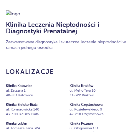
Klinika Leczenia Niepłodności i
Diagnostyki Prenatalnej
Zaawansowana diagnostyka i skuteczne leczenie niepłodności w
ramach jednego ośrodka.
LOKALIZACJE
Klinika Katowice
Klinika Kraków
ul. Żelazna 1
ul. Mehoffera 10
40-851 Katowice
31-322 Kraków
Klinika Bielsko-Biała
Klinika Częstochowa
ul. Komorowicka 140
ul. Kozielewskiego 9
43-300 Bielsko-Biała
42-218 Częstochowa
Klinika Lublin
Klinika Poznań
ul. Tomasza Zana 32A
ul. Głogowska 151