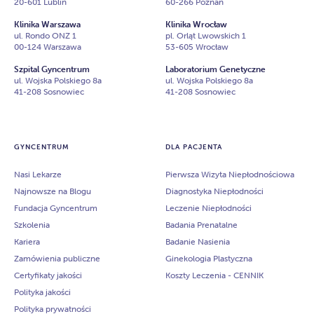
20-601 Lublin
60-266 Poznań
Klinika Warszawa
Klinika Wrocław
ul. Rondo ONZ 1
pl. Orląt Lwowskich 1
00-124 Warszawa
53-605 Wrocław
Szpital Gyncentrum
Laboratorium Genetyczne
ul. Wojska Polskiego 8a
ul. Wojska Polskiego 8a
41-208 Sosnowiec
41-208 Sosnowiec
GYNCENTRUM
DLA PACJENTA
Nasi Lekarze
Pierwsza Wizyta Niepłodnościowa
Najnowsze na Blogu
Diagnostyka Niepłodności
Fundacja Gyncentrum
Leczenie Niepłodności
Szkolenia
Badania Prenatalne
Kariera
Badanie Nasienia
Zamówienia publiczne
Ginekologia Plastyczna
Certyfikaty jakości
Koszty Leczenia - CENNIK
Polityka jakości
Polityka prywatności