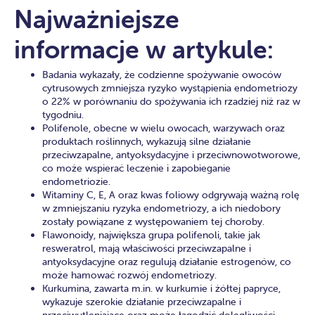
Najważniejsze
informacje w artykule:
Badania wykazały, że codzienne spożywanie owoców
cytrusowych zmniejsza ryzyko wystąpienia endometriozy
o 22% w porównaniu do spożywania ich rzadziej niż raz w
tygodniu.
Polifenole, obecne w wielu owocach, warzywach oraz
produktach roślinnych, wykazują silne działanie
przeciwzapalne, antyoksydacyjne i przeciwnowotworowe,
co może wspierać leczenie i zapobieganie
endometriozie.
Witaminy C, E, A oraz kwas foliowy odgrywają ważną rolę
w zmniejszaniu ryzyka endometriozy, a ich niedobory
zostały powiązane z występowaniem tej choroby.
Flawonoidy, największa grupa polifenoli, takie jak
resweratrol, mają właściwości przeciwzapalne i
antyoksydacyjne oraz regulują działanie estrogenów, co
może hamować rozwój endometriozy.
Kurkumina, zawarta m.in. w kurkumie i żółtej papryce,
wykazuje szerokie działanie przeciwzapalne i