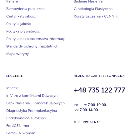
Kariera
Badanie Nasienia
Zamówienia publiczne
Ginekologia Plastyczna
Certyfikaty jakości
Koszty Leczenia - CENNIK
Polityka jakości
Polityka prywatności
Polityka bezpieczeństwa informacji
Standardy ochrony małoletnich
Mapa witryny
LECZENIE
REJESTRACJA TELEFONICZNA
In Vitro
+48 735 122 777
In Vitro z komórkami Dawczyni
Bank Nasienia i Komórek Jajowych
Pn – Pt:
7:00-19:00
Sb:
7:00-14:00
Diagnostyka Preimplantacyjna
Endokrynologia Rozrodu
OBSERWUJ NAS
FertiGEN men
FertiGEN woman