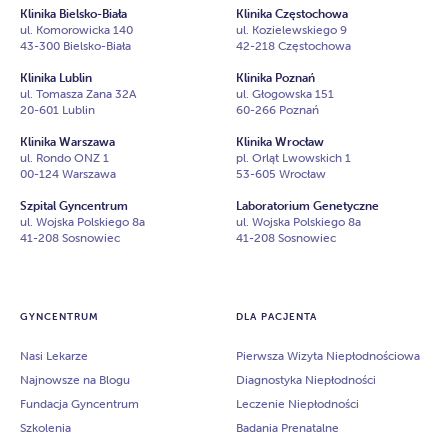
Klinika Bielsko-Biała
Klinika Częstochowa
ul. Komorowicka 140
ul. Kozielewskiego 9
43-300 Bielsko-Biała
42-218 Częstochowa
Klinika Lublin
Klinika Poznań
ul. Tomasza Zana 32A
ul. Głogowska 151
20-601 Lublin
60-266 Poznań
Klinika Warszawa
Klinika Wrocław
ul. Rondo ONZ 1
pl. Orląt Lwowskich 1
00-124 Warszawa
53-605 Wrocław
Szpital Gyncentrum
Laboratorium Genetyczne
ul. Wojska Polskiego 8a
ul. Wojska Polskiego 8a
41-208 Sosnowiec
41-208 Sosnowiec
GYNCENTRUM
DLA PACJENTA
Nasi Lekarze
Pierwsza Wizyta Niepłodnościowa
Najnowsze na Blogu
Diagnostyka Niepłodności
Fundacja Gyncentrum
Leczenie Niepłodności
Szkolenia
Badania Prenatalne