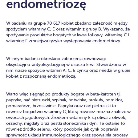
endometriozę
W badaniu na grupie 70 617 kobiet zbadano zależność między
spożyciem witaminy C, E oraz witamin z grupy B. Wykazano, że
spożywanie produktów bogatych w kwas foliowy, witaminę C i
witaminę E zmniejsza ryzyko występowania endometriozy.
W innym badaniu określano zaburzenia równowagi
oksydacyjno-antyoksydacyjnej w osoczu krwi. Stwierdzono w
nim niższe spożycie witamin A, C, E cynku oraz miedzi w grupie
kobiet z rozpoznaną endometriozą.
Warto więc sięgnąć po produkty bogate w beta-karoten tj.
papryka, nać pietruszki, szpinak, botwinka, brokuły, pomidor,
pomarańcze, brzoskwinie. Papryka oraz nać pietruszki to
również bogactwo witaminy C, którą również można znaleźć w
owocach jagodowych. Źródłem witaminy E są oliwa z oliwek,
orzechy, migdały oraz pestki słonecznika i dyni. Te ostanie to
również źródło selenu, który podobnie jak cynk poprawia
sprawność układu immunologicznego oraz spowalnia procesy