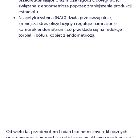
przeciwutleniające oraz może łagodzić dolegliwości
związane z endometriozą poprzez zmniejszenie produkcji
estradiolu.
N-acetylocysteina (NAC) działa przeciwzapalnie,
zmniejsza stres oksydacyjny i reguluje namnażanie
komórek endometrium, co przekłada się na redukcję
torbieli i bólu u kobiet z endometriozą.
Od wielu lat przedmiotem badań biochemicznych, klinicznych
oraz epidemiologicznych są substancje bioaktywne występujące