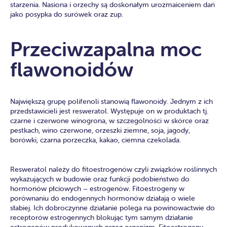
starzenia. Nasiona i orzechy są doskonałym urozmaiceniem dań
jako posypka do surówek oraz zup.
Przeciwzapalna moc
flawonoidów
Największą grupę polifenoli stanowią flawonoidy. Jednym z ich
przedstawicieli jest resweratol. Występuje on w produktach tj.
czarne i czerwone winogrona, w szczególności w skórce oraz
pestkach, wino czerwone, orzeszki ziemne, soja, jagody,
borówki, czarna porzeczka, kakao, ciemna czekolada.
Resweratol należy do fitoestrogenów czyli związków roślinnych
wykazujących w budowie oraz funkcji podobieństwo do
hormonów płciowych – estrogenów. Fitoestrogeny w
porównaniu do endogennych hormonów działają o wiele
słabiej. Ich dobroczynne działanie polega na powinowactwie do
receptorów estrogennych blokując tym samym działanie
estrogenów produkowanych przez organizm. Fitoestrogeny