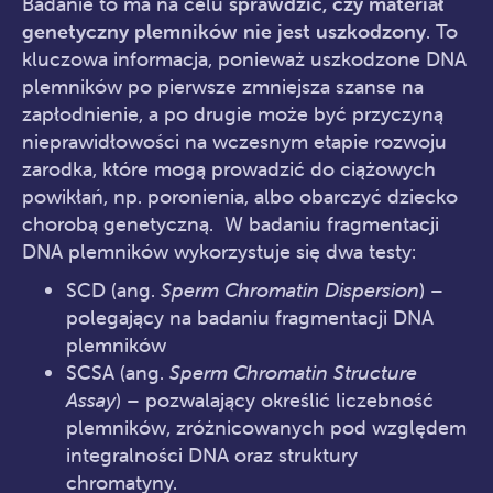
Badanie to ma na celu
sprawdzić, czy materiał
genetyczny plemników nie jest uszkodzony
. To
kluczowa informacja, ponieważ uszkodzone DNA
plemników po pierwsze zmniejsza szanse na
zapłodnienie, a po drugie może być przyczyną
nieprawidłowości na wczesnym etapie rozwoju
zarodka, które mogą prowadzić do ciążowych
powikłań, np. poronienia, albo obarczyć dziecko
chorobą genetyczną. W badaniu fragmentacji
DNA plemników wykorzystuje się dwa testy:
SCD (ang.
Sperm Chromatin Dispersion
) –
polegający na badaniu fragmentacji DNA
plemników
SCSA (ang.
Sperm Chromatin Structure
Assay
) – pozwalający określić liczebność
plemników, zróżnicowanych pod względem
integralności DNA oraz struktury
chromatyny.