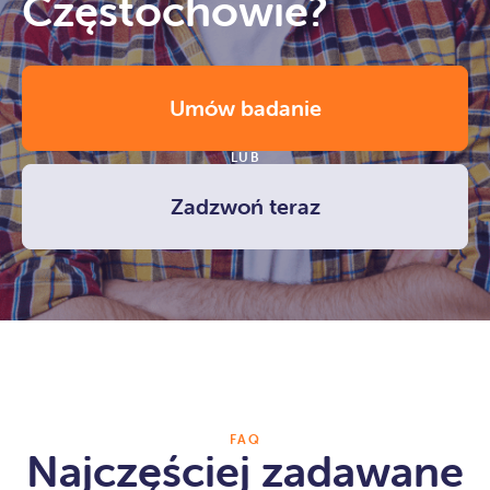
Częstochowie?
Umów badanie
LUB
Zadzwoń teraz
FAQ
Najczęściej zadawane