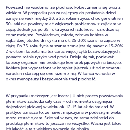
Powszechnie wiadomo, że płodność kobiet zmienia się wraz z
wiekiem. W przypadku pań za najlepszy do posiadania dzieci
uznaje się wiek między 20. a 25. rokiem życia, choć generalnie i
30-latki nie powinny mieć większych problemów z zajściem w
ciążę. Jednak już po 35. roku życia ich zdolności rozrodcze są
coraz mniejsze. Przykładowo, młoda, zdrowa kobieta w
najbardziej płodne dni cyklu ma ok. 25-30% szans na zajście w
ciążę. Po 35. roku życia ta szansa zmniejsza się nawet o 15-20%.
Z wiekiem kobieta ma też coraz więcej cykli bezowulacyjnych,
ponadto rośnie ryzyko wad płodu. Dzieje się tak, ponieważ
kobiecy organizm nie produkuje komórek jajowych na bieżąco.
Kobieta jest wyposażona w komplet jajeczek już od momentu
narodzin i starzeją się one razem z nią. W końcu wchodzi w
okres menopauzy i bezpowrotnie traci płodność.
W przypadku mężczyzn jest inaczej. U nich proces powstawania
plemników zachodzi cały czas – od momentu osiągnięcia
dojrzałości płciowej w wieku ok. 12-15 lat aż do śmierci. W
praktyce oznacza to, że nawet mężczyzna w podeszłym wieku
może zostać ojcem. Szkopuł w tym, że sama zdolności do
produkcji plemników to jeszcze nie wszystko. Ważna jest także
ich jakość, a ta z wiekiem wyraźnie się obniża.