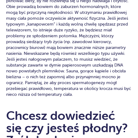
pilnować diety, by nie rozwinęła się u niego nadwaga i otyłość.
Obie prowadzą bowiem do zaburzeń hormonalnych, które
mogą być przyczyną niepłodności. W utrzymaniu prawidłowej
masy ciała pomoże oczywiście aktywność fizyczna. Jeśli jesteś
typowym „kanapowcem” i każdą wolną chwilę spędzasz przed
telewizorem, to istnieje duże ryzyko, że będziesz miał
problemy ze spłodzeniem potomka. Mężczyźni, którzy
prowadzą siedzący tryb życia (np. zawodowi kierowcy,
pracownicy biurowi) mają bowiem znacznie niższe parametry
nasienia. Niewskazane będą również wszelkiego typu używki.
Jeśli jesteś nałogowym palaczem, to musisz wiedzieć, że
substancje zawarte w dymie papierosowym uszkadzają DNA
nowo powstałych plemników. Sauna, gorące kąpiele i obcisła
bielizna – o nich też zapomnij albo przynajmniej mocno je
ogranicz. Pamiętaj, że aby proces spermatogenezy mógł
przebiegać prawidłowo, temperatura w okolicy krocza musi być
nieco niższa od temperatury ciała.
Chcesz dowiedzieć
się czy jesteś płodny?