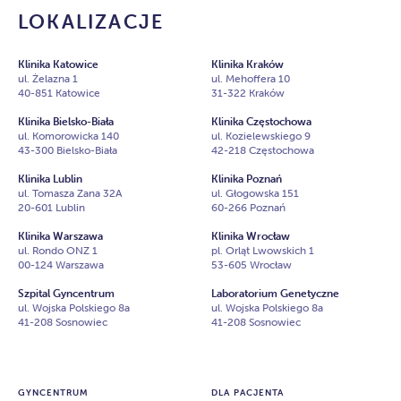
LOKALIZACJE
Klinika Katowice
Klinika Kraków
ul. Żelazna 1
ul. Mehoffera 10
40-851 Katowice
31-322 Kraków
Klinika Bielsko-Biała
Klinika Częstochowa
ul. Komorowicka 140
ul. Kozielewskiego 9
43-300 Bielsko-Biała
42-218 Częstochowa
Klinika Lublin
Klinika Poznań
ul. Tomasza Zana 32A
ul. Głogowska 151
20-601 Lublin
60-266 Poznań
Klinika Warszawa
Klinika Wrocław
ul. Rondo ONZ 1
pl. Orląt Lwowskich 1
00-124 Warszawa
53-605 Wrocław
Szpital Gyncentrum
Laboratorium Genetyczne
ul. Wojska Polskiego 8a
ul. Wojska Polskiego 8a
41-208 Sosnowiec
41-208 Sosnowiec
GYNCENTRUM
DLA PACJENTA