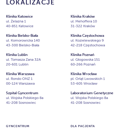
LOKALIZACJE
Klinika Katowice
Klinika Kraków
ul. Żelazna 1
ul. Mehoffera 10
40-851 Katowice
31-322 Kraków
Klinika Bielsko-Biała
Klinika Częstochowa
ul. Komorowicka 140
ul. Kozielewskiego 9
43-300 Bielsko-Biała
42-218 Częstochowa
Klinika Lublin
Klinika Poznań
ul. Tomasza Zana 32A
ul. Głogowska 151
20-601 Lublin
60-266 Poznań
Klinika Warszawa
Klinika Wrocław
ul. Rondo ONZ 1
pl. Orląt Lwowskich 1
00-124 Warszawa
53-605 Wrocław
Szpital Gyncentrum
Laboratorium Genetyczne
ul. Wojska Polskiego 8a
ul. Wojska Polskiego 8a
41-208 Sosnowiec
41-208 Sosnowiec
GYNCENTRUM
DLA PACJENTA