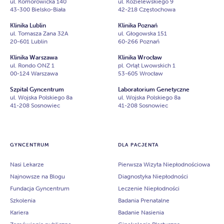
ul. Komorowicka 140
ul. Kozielewskiego 9
43-300 Bielsko-Biała
42-218 Częstochowa
Klinika Lublin
Klinika Poznań
ul. Tomasza Zana 32A
ul. Głogowska 151
20-601 Lublin
60-266 Poznań
Klinika Warszawa
Klinika Wrocław
ul. Rondo ONZ 1
pl. Orląt Lwowskich 1
00-124 Warszawa
53-605 Wrocław
Szpital Gyncentrum
Laboratorium Genetyczne
ul. Wojska Polskiego 8a
ul. Wojska Polskiego 8a
41-208 Sosnowiec
41-208 Sosnowiec
GYNCENTRUM
DLA PACJENTA
Nasi Lekarze
Pierwsza Wizyta Niepłodnościowa
Najnowsze na Blogu
Diagnostyka Niepłodności
Fundacja Gyncentrum
Leczenie Niepłodności
Szkolenia
Badania Prenatalne
Kariera
Badanie Nasienia