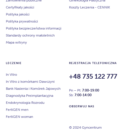
Zamówienia publiczne
Ginekologia Plastyczna
Certyfikaty jakości
Koszty Leczenia - CENNIK
Polityka jakości
Polityka prywatności
Polityka bezpieczeństwa informacji
Standardy ochrony małoletnich
Mapa witryny
LECZENIE
REJESTRACJA TELEFONICZNA
In Vitro
+48 735 122 777
In Vitro z komórkami Dawczyni
Bank Nasienia i Komórek Jajowych
Pn – Pt:
7:00-19:00
Sb:
7:00-14:00
Diagnostyka Preimplantacyjna
Endokrynologia Rozrodu
OBSERWUJ NAS
FertiGEN men
FertiGEN woman
© 2024 Gyncentrum