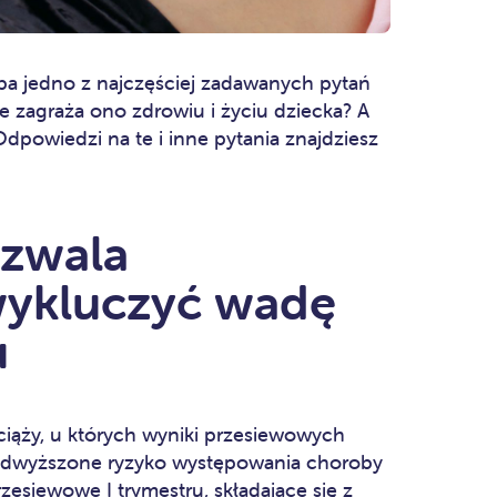
ba jedno z najczęściej zadawanych pytań
e zagraża ono zdrowiu i życiu dziecka? A
dpowiedzi na te i inne pytania znajdziesz
zwala
wykluczyć wadę
u
ciąży, u których wyniki przesiewowych
podwyższone ryzyko występowania choroby
zesiewowe I trymestru, składające się z