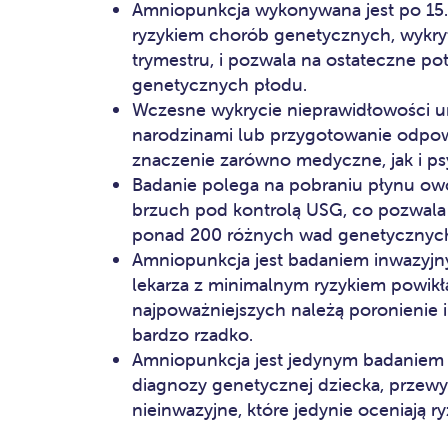
Amniopunkcja wykonywana jest po 15.
ryzykiem chorób genetycznych, wykr
trymestru, i pozwala na ostateczne p
genetycznych płodu.
Wczesne wykrycie nieprawidłowości um
narodzinami lub przygotowanie odpow
znaczenie zarówno medyczne, jak i ps
Badanie polega na pobraniu płynu o
brzuch pod kontrolą USG, co pozwala n
ponad 200 różnych wad genetycznyc
Amniopunkcja jest badaniem inwazy
lekarza z minimalnym ryzykiem powikła
najpoważniejszych należą poronienie i
bardzo rzadko.
Amniopunkcja jest jedynym badaniem
diagnozy genetycznej dziecka, przew
nieinwazyjne, które jedynie oceniają r