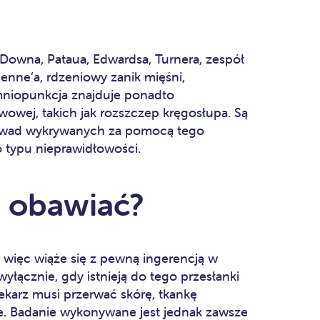
 Downa, Pataua, Edwardsa, Turnera, zespół
henne’a, rdzeniowy zanik mięśni,
niopunkcja znajduje ponadto
wej, takich jak rozszczep kręgosłupa. Są
lu wad wykrywanych za pomocą tego
o typu nieprawidłowości.
o obawiać?
 więc wiąże się z pewną ingerencją w
yłącznie, gdy istnieją do tego przesłanki
karz musi przerwać skórę, tkankę
e. Badanie wykonywane jest jednak zawsze