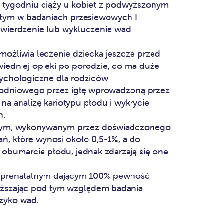
 tygodniu ciąży u kobiet z podwyższonym
ytym w badaniach przesiewowych I
otwierdzenie lub wykluczenie wad
ożliwia leczenie dziecka jeszcze przed
iedniej opieki po porodzie, co ma duże
ychologiczne dla rodziców.
wodniowego przez igłę wprowadzoną przez
a analizę kariotypu płodu i wykrycie
h.
jnym, wykonywanym przez doświadczonego
ń, które wynosi około 0,5-1%, a do
 obumarcie płodu, jednak zdarzają się one
 prenatalnym dającym 100% pewność
yższając pod tym względem badania
yzyko wad.