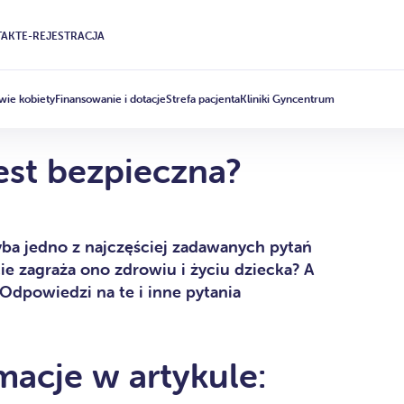
AKT
E-REJESTRACJA
wie kobiety
Finansowanie i dotacje
Strefa pacjenta
Kliniki Gyncentrum
est bezpieczna?
ba jedno z najczęściej zadawanych pytań
ie zagraża ono zdrowiu i życiu dziecka? A
Odpowiedzi na te i inne pytania
macje w artykule: