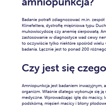
amniopunkcja?
Badanie potrafi zdiagnozować m.in. zespół
Klinefeltera, dystrofię mięśniowa typu Duc
mukowiscydozę czy anemię sierpowatą. Am
zastosowanie w diagnostyce wad cewy nerwo
to oczywiście tylko niektóre spośród wie
badania. Łącznie jest to ponad 200 różneg
Czy jest się czeg
Amniopunkcja jest badaniem inwazyjnym, a
organizm. Właśnie dlatego wykonuje się ją w
medyczne. Wprowadzając igłę do macicy, le
podskórną, mięsień macicy i błony płodow