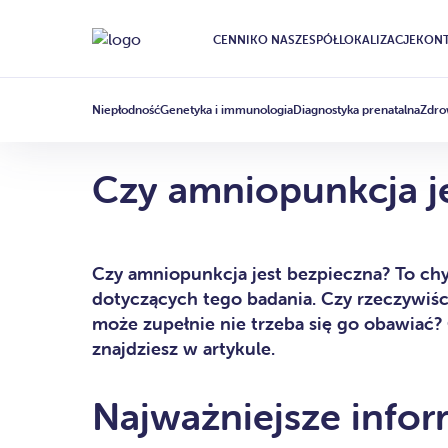
CENNIK
O NAS
ZESPÓŁ
LOKALIZACJE
KONT
BADANIA PRENATALNE
ARTICLE
·
4 LUTEGO 2022
Niepłodność
Genetyka i immunologia
Diagnostyka prenatalna
Zdro
Czy amniopunkcja j
Czy amniopunkcja jest bezpieczna? To chy
dotyczących tego badania. Czy rzeczywiśc
może zupełnie nie trzeba się go obawiać? 
znajdziesz w artykule.
Najważniejsze infor