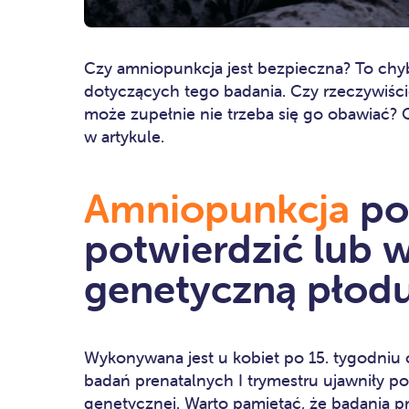
Czy amniopunkcja jest bezpieczna? To chy
dotyczących tego badania. Czy rzeczywiści
może zupełnie nie trzeba się go obawiać? O
w artykule.
Amniopunkcja
po
potwierdzić lub 
genetyczną płod
Wykonywana jest u kobiet po 15. tygodniu 
badań prenatalnych I trymestru ujawniły 
genetycznej. Warto pamiętać, że badania pr