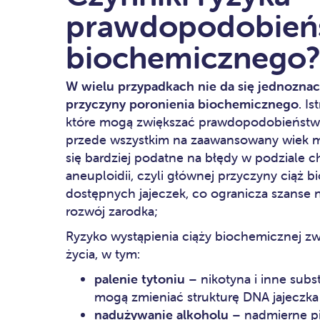
prawdopodobieńs
biochemicznego
W wielu przypadkach nie da się jednoznacz
przyczyny poronienia biochemicznego
. I
które mogą zwiększać prawdopodobieństwo 
przede wszystkim na zaawansowany wiek mat
się bardziej podatne na błędy w podzial
aneuploidii, czyli głównej przyczyny ciąż
dostępnych jajeczek, co ogranicza szanse 
rozwój zarodka;
Ryzyko wystąpienia ciąży biochemicznej zwi
życia, w tym:
palenie tytoniu
– nikotyna i inne sub
mogą zmieniać strukturę DNA jajeczka 
nadużywanie alkoholu
– nadmierne pi