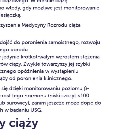
u ciążowego. W efekcie ciążę
ko wtedy, gdy możliwe jest monitorowanie
esiączką.
rzyszenia Medycyny Rozrodu ciąża
ojść do poronienia samoistnego, rozwoju
wego porodu.
ę jedynie krótkotrwałym wzrostem stężenia
w ciąży. Zwykle towarzyszy jej szybki
cznego opóźnienia w wystąpieniu
iąży od poronienia klinicznego.
 się dzięki monitorowaniu poziomu β-
rost tego hormonu (niski szczyt <100
ub surowicy), zanim jeszcze może dojść do
ch w badaniu USG.
 ciąży