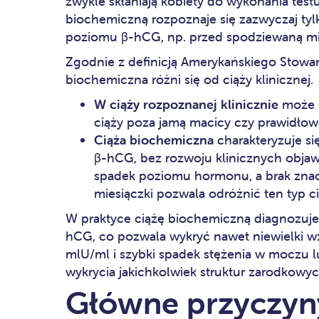
zwykle skłaniają kobiety do wykonania test
biochemiczną rozpoznaje się zazwyczaj tyl
poziomu β-hCG, np. przed spodziewaną mi
Zgodnie z definicją Amerykańskiego Stowa
biochemiczna różni się od ciąży klinicznej.
W ciąży rozpoznanej klinicznie
może d
ciąży poza jamą macicy czy prawidło
Ciąża biochemiczna
charakteryzuje si
β-hCG, bez rozwoju klinicznych objawó
spadek poziomu hormonu, a brak zna
miesiączki pozwala odróżnić ten typ c
W praktyce ciążę biochemiczną diagnozuje
hCG, co pozwala wykryć nawet niewielki wz
mlU/ml i szybki spadek stężenia w moczu l
wykrycia jakichkolwiek struktur zarodkowy
Główne przyczyny