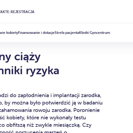
AKT
E-REJESTRACJA
wie kobiety
Finansowanie i dotacje
Strefa pacjenta
Kliniki Gyncentrum
ny ciąży
nniki ryzyka
i do zapłodnienia i implantacji zarodka,
go, by można było potwierdzić ją w badaniu
zahamowania rowoju zarodka. Poronienie
ść kobiety, które nie wykonały testu
co obfitszą niż zwykle miesiączką. Czy
czność porzucenia marzeń o