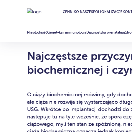
CENNIK
O NAS
ZESPÓŁ
LOKALIZACJE
KONT
CIĄŻA
ARTICLE
·
17 LISTOPADA 2025
Niepłodność
Genetyka i immunologia
Diagnostyka prenatalna
Zdro
Najczęstsze przyczy
biochemicznej i czy
O ciąży biochemicznej mówimy, gdy dochodz
ale ciąża nie rozwija się wystarczająco dłu
USG. Wkrótce po implantacji dochodzi do 
następuje tu na tyle wcześnie, że spora czę
ciążowego, myli ten stan ze spóźnioną, nie
ciąża biochemiczna oznacza jednak konie