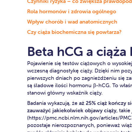
Czynniki ryzyka – co zwiększa prawdopo
Rola hormonów i zdrowia ogólnego
Wpływ chorób i wad anatomicznych
Czy ciąża biochemiczna się powtarza?
Beta hCG a ciąża
Pojawienie się testów ciążowych o wysokie
wczesną diagnostykę ciąży. Dzięki nim poz
pierwszych dniach po zagnieżdżeniu się za
są śladowe ilości hormonu β-hCG. To właś
stanowi główny wskaźnik ciąży.
Badania wykazują, że
aż 25% ciąż kończy s
zauważyć jakiekolwiek objawy ciąży
, taki
(https://pmc.ncbi.nlm.nih.gov/articles/PM
pozostaje nierozpoznanych, ponieważ wiąż