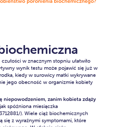
dobieństwo poronienia biochemicznego?
 biochemiczna
j czułości w znacznym stopniu ułatwiło
ytywny wynik testu może pojawić się już w
rodka, kiedy w surowicy matki wykrywane
nie jego obecność w organizmie kobiety
ię niepowodzeniem, zanim kobieta zdąży
e jak spóźniona miesiączka
C3712881/). Wiele ciąż biochemicznych
ą się z wyraźnymi symptomami, które