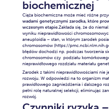
biochemicznej
Ciąża biochemiczna może mieć różne przy
wadami genetycznymi zarodka, które pro
wczesnym etapie
.Zakłada się, że do nie
wyniku nieprawidłowości chromosomowych,
aneuploidia – stan, w którym zarodek posia
chromosomów (https://pmc.ncbi.nlm.nih.go
błędów dochodzi np. podczas tworzenia s
chromosomów czy podziału komórkowego w
nieprawidłowego rozdziału materiału gene
Zarodek z takimi nieprawidłowościami nie j
rozwoju. W odpowiedzi na to organizm matk
prawidłowego zagnieżdżenia i dalszego ro
pełni rolę naturalnej selekcji, eliminując z
rozwój.
Czynniki ryzyka 