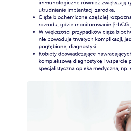
immunologiczne również zwiększają r
utrudnianie implantacji zarodka.
Ciąże biochemiczne częściej rozpoz
rozrodu, gdzie monitorowanie β-hCG j
W większości przypadków ciąża bioche
nie powoduje trwałych komplikacji, j
pogłębionej diagnostyki.
Kobiety doświadczające nawracającyc
kompleksową diagnostykę i wsparcie p
specjalistyczna opieka medyczna, np.