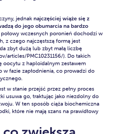
czyny, jednak
najczęściej wiąże się z
wadzą do jego obumarcia na bardzo
mal połowy wczesnych poronień dochodzi w
 z czego najczęstszą formą jest
da zbyt dużą lub zbyt małą liczbę
v/articles/PMC10231156/). Do takich
ię oocytu z haploidalnym zestawem
 fazie zapłodnienia, co prowadzi do
tycznego.
est w stanie przejść przez pełny proces
i usuwa go, traktując jako niezdolny do
zwoju. W ten sposób ciąża biochemiczna
arodki, które nie mają szans na prawidłowy
– co zwiększa