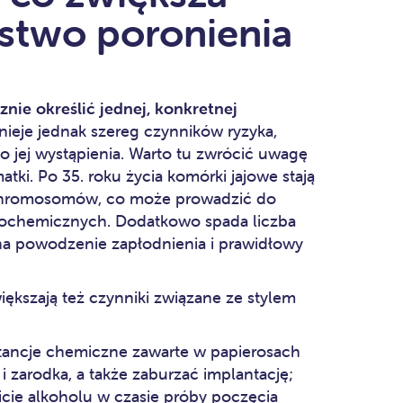
two poronienia
?
nie określić jednej, konkretnej
stnieje jednak szereg czynników ryzyka,
jej wystąpienia. Warto tu zwrócić uwagę
ki. Po 35. roku życia komórki jajowe stają
e chromosomów, co może prowadzić do
 biochemicznych. Dodatkowo spada liczba
na powodzenie zapłodnienia i prawidłowy
ększają też czynniki związane ze stylem
stancje chemiczne zawarte w papierosach
i zarodka, a także zaburzać implantację;
cie alkoholu w czasie próby poczęcia