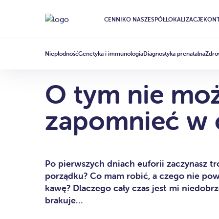
CENNIK
O NAS
ZESPÓŁ
LOKALIZACJE
KONT
CIĄŻA
ARTICLE
·
16 KWIETNIA 2018
Niepłodność
Genetyka i immunologia
Diagnostyka prenatalna
Zdro
O tym nie mo
zapomnieć w c
Po pierwszych dniach euforii zaczynasz t
porządku? Co mam robić, a czego nie po
kawę? Dlaczego cały czas jest mi niedobrze
brakuje…