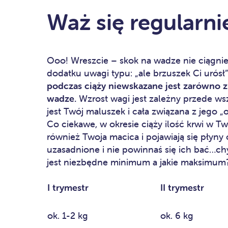
Waż się regularni
Ooo! Wreszcie – skok na wadze nie ciągni
dodatku uwagi typu: „ale brzuszek Ci uró
podczas ciąży niewskazane jest zarówno zb
wadze.
Wzrost wagi jest zależny przede wsz
jest Twój maluszek i cała związana z jego 
Co ciekawe, w okresie ciąży ilość krwi w Tw
również Twoja macica i pojawiają się płyn
uzasadnione i nie powinnaś się ich bać…chy
jest niezbędne minimum a jakie maksimum
I trymestr
II trymestr
ok. 1-2 kg
ok. 6 kg