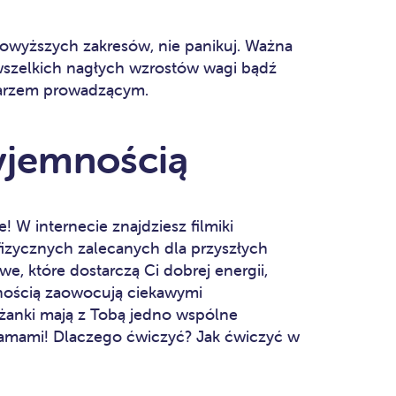
powyższych zakresów, nie panikuj. Ważna
e wszelkich nagłych wzrostów wagi bądź
karzem prowadzącym.
zyjemnością
! W internecie znajdziesz filmiki
fizycznych zalecanych dla przyszłych
e, które dostarczą Ci dobrej energii,
nością zaowocują ciekawymi
żanki mają z Tobą jedno wspólne
amami! Dlaczego ćwiczyć? Jak ćwiczyć w