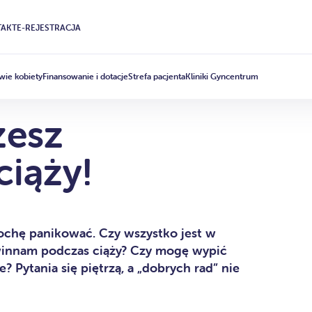
AKT
E-REJESTRACJA
wie kobiety
Finansowanie i dotacje
Strefa pacjenta
Kliniki Gyncentrum
żesz
iąży!
rochę panikować. Czy wszystko jest w
winnam podczas ciąży? Czy mogę wypić
? Pytania się piętrzą, a „dobrych rad” nie