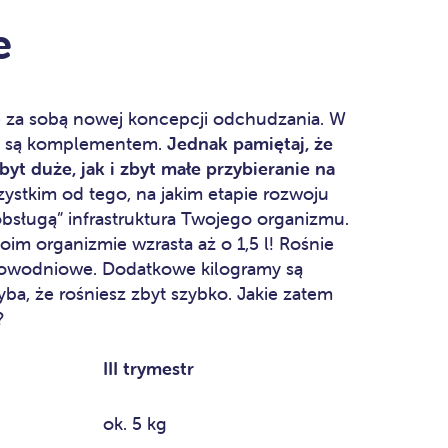
e
e za sobą nowej koncepcji odchudzania. W
sł” są komplementem.
Jednak pamiętaj, że
yt duże, jak i zbyt małe przybieranie na
ystkim od tego, na jakim etapie rozwoju
„obsługą” infrastruktura Twojego organizmu.
oim organizmie wzrasta aż o 1,5 l! Rośnie
y owodniowe. Dodatkowe kilogramy są
ba, że rośniesz zbyt szybko. Jakie zatem
?
III trymestr
ok. 5 kg