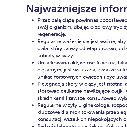
Najważniejsze infor
Przez całą ciążę powinnaś pozostawać
swój organizm, dbając o zdrowy tryb ży
regenerację.
Regularne ważenie się jest ważne, ab
ciała, który zależy od etapu rozwoju d
kobiety w ciąży.
Umiarkowana aktywność fizyczna, taka
ciężarnym, jest wskazana, zwłaszcza 
unikać forsownych ćwiczeń i być uwa
Pielęgnacja skóry w ciąży jest istotn
stosować delikatne nawilżające olejki
składnikami i zawsze konsultować wyb
Regularne wizyty u ginekologa, rozpocz
kluczowe dla monitorowania przebiegu 
konsultacji wszelkich niepokojących 
Badania laboratoryjne, jak morfologia