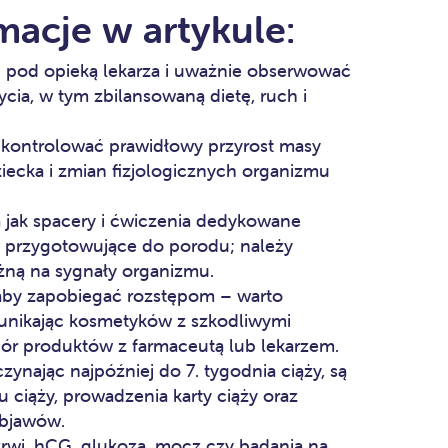
macje w artykule:
 pod opieką lekarza i uważnie obserwować
cia, w tym zbilansowaną dietę, ruch i
y kontrolować prawidłowy przyrost masy
ziecka i zmian fizjologicznych organizmu
 jak spacery i ćwiczenia dedykowane
te przygotowujące do porodu; należy
żną na sygnały organizmu.
a, aby zapobiegać rozstępom – warto
, unikając kosmetyków z szkodliwymi
ór produktów z farmaceutą lub lekarzem.
ynając najpóźniej do 7. tygodnia ciąży, są
ciąży, prowadzenia karty ciąży oraz
objawów.
 krwi, hCG, glukoza, mocz czy badania na