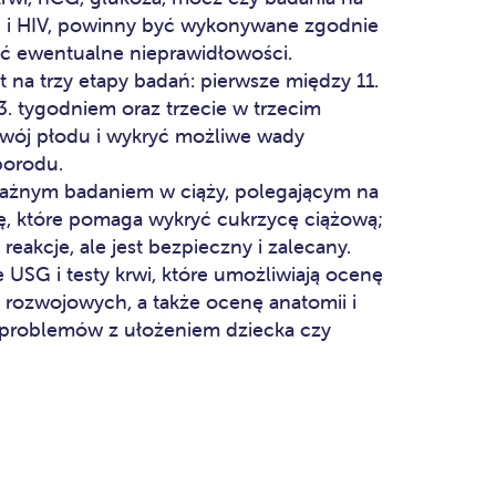
ę i HIV, powinny być wykonywane zgodnie
yć ewentualne nieprawidłowości.
t na trzy etapy badań: pierwsze między 11.
3. tygodniem oraz trzecie w trzecim
ozwój płodu i wykryć możliwe wady
porodu.
ważnym badaniem w ciąży, polegającym na
ę, które pomaga wykryć cukrzycę ciążową;
akcje, ale jest bezpieczny i zalecany.
USG i testy krwi, które umożliwiają ocenę
 rozwojowych, a także ocenę anatomii i
 problemów z ułożeniem dziecka czy