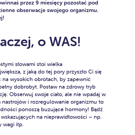
owinnaś przez 9 miesięcy pozostać pod
dzienne obserwacje swojego organizmu.
j!
raczej, o WAS!
stymi słowami stoi wielka
ększa, z jaką do tej pory przyszło Ci się
 na wysokich obrotach, by zapewnić
łny dobrobyt. Postaw na zdrowy tryb
cję. Obserwuj swoje ciało, ale nie wpadaj w
a nastrojów i rozregulowanie organizmu to
godności ponoszą buzujące hormony! Bądź
 wskazujących na nieprawidłowości – np.
 wagi itp.