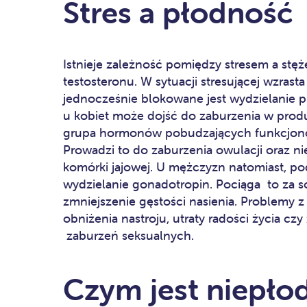
Stres a płodność
Istnieje zależność pomiędzy stresem a stę
testosteronu. W sytuacji stresującej wzrast
jednocześnie blokowane jest wydzielanie pr
u kobiet może dojść do zaburzenia w prod
grupa hormonów pobudzających funkcjonow
Prowadzi to do zaburzenia owulacji oraz ni
komórki jajowej. U mężczyzn natomiast, p
wydzielanie gonadotropin. Pociąga to za so
zmniejszenie gęstości nasienia. Problemy 
obniżenia nastroju, utraty radości życia cz
zaburzeń seksualnych.
Czym jest niepło