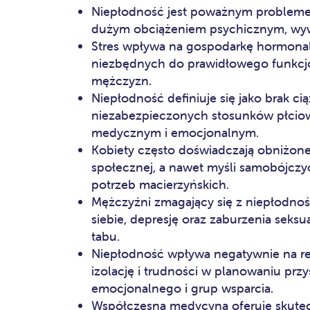
Niepłodność jest poważnym problemem,
dużym obciążeniem psychicznym, wywoł
Stres wpływa na gospodarkę hormona
niezbędnych do prawidłowego funkcjo
mężczyzn.
Niepłodność definiuje się jako brak c
niezabezpieczonych stosunków płcio
medycznym i emocjonalnym.
Kobiety często doświadczają obniżoneg
społecznej, a nawet myśli samobójczy
potrzeb macierzyńskich.
Mężczyźni zmagający się z niepłodno
siebie, depresję oraz zaburzenia seksu
tabu.
Niepłodność wpływa negatywnie na rel
izolację i trudności w planowaniu przy
emocjonalnego i grup wsparcia.
Współczesna medycyna oferuje skutec