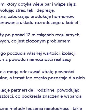
 który dotyka wiele par i wiąże się z
ując stres, lęk i depresję.
lną, zaburzając produkcję hormonów
nowania układu rozrodczego u kobiet i
iąży po ponad 12 miesiącach regularnych,
wych, co jest złożonym problemem
o poczucia własnej wartości, izolacji
ch z powodu niemożności realizacji
ścią mogą odczuwać utratę pewności
alne, a temat ten często pozostaje dla nich
acje partnerskie i rodzinne, powodując
szłości, co podkreśla znaczenie wsparcia
zne metody leczenia niepłodności, takie