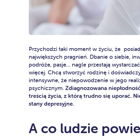
Przychodzi taki moment w życiu, że posiad
największych pragnień. Dbanie o siebie, i
podróże, pasje… nagle przestają wystarcza
więcej. Chcą stworzyć rodzinę i doświadczy
intensywne, że niepowodzenie w jego real
psychicznym.
Zdiagnozowana niepłodność, n
treścią życia, z którą trudno się uporać. N
stany depresyjne.
A co ludzie powi