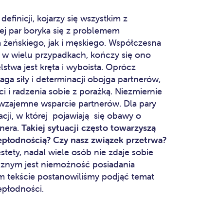
definicji, kojarzy się wszystkim z
j par boryka się z problemem
 żeńskiego, jak i męskiego. Współczesna
 w wielu przypadkach, kończy się ono
stwa jest kręta i wyboista. Oprócz
aga siły i determinacji obojga partnerów,
 i radzenia sobie z porażką. Niezmiernie
 wzajemne wsparcie partnerów. Dla pary
lacji, w której pojawiają się obawy o
tnera.
Takiej sytuacji często towarzyszą
iepłodnością? Czy nasz związek przetrwa?
stety, nadal wiele osób nie zdaje sobie
cznym jest niemożność posiadania
ym tekście postanowiliśmy podjąć temat
epłodności.