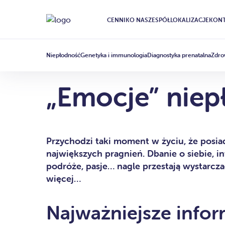
CENNIK
O NAS
ZESPÓŁ
LOKALIZACJE
KONT
DIAGNOSTYKA NIEPŁODNOŚCI
ARTICLE
·
10 PAŹDZIERNIKA 2010
Niepłodność
Genetyka i immunologia
Diagnostyka prenatalna
Zdro
„Emocje” niep
Przychodzi taki moment w życiu, że posia
największych pragnień. Dbanie o siebie, 
podróże, pasje… nagle przestają wystarcz
więcej…
Najważniejsze infor