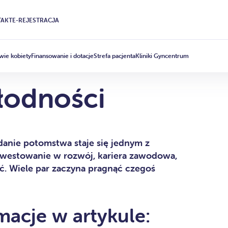
AKT
E-REJESTRACJA
wie kobiety
Finansowanie i dotacje
Strefa pacjenta
Kliniki Gyncentrum
łodności
danie potomstwa staje się jednym z
inwestowanie w rozwój, kariera zawodowa,
ać. Wiele par zaczyna pragnąć czegoś
macje w artykule: