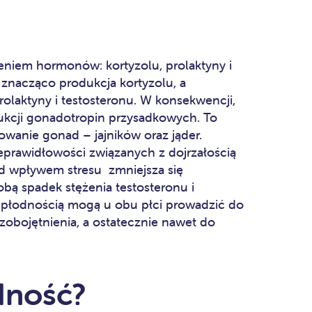
żeniem hormonów: kortyzolu, prolaktyny i
a znacząco produkcja kortyzolu, a
olaktyny i testosteronu. W konsekwencji,
ukcji gonadotropin przysadkowych. To
anie gonad – jajników oraz jąder.
eprawidłowości związanych z dojrzałością
od wpływem stresu zmniejsza się
bą spadek stężenia testosteronu i
z płodnością mogą u obu płci prowadzić do
y zobojętnienia, a ostatecznie nawet do
dność?