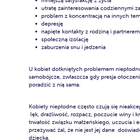
mniejszą satysfakcję z życia
utratę zainteresowania codziennymi za
problem z koncentracją na innych tem
depresję
napięte kontakty z rodziną i partnerem
społeczną izolację
zaburzenia snu i jedzenia
U kobiet dotkniętych problemem niepłodno
samobójcze, zwłaszcza gdy presja otoczenia
poradzić z nią sama.
Kobiety niepłodne często czują się nieakc
lęk, drażliwość, rozpacz, poczucie winy i 
trwałość związku małżeńskiego, uczucia i 
przeżywać żal, że nie jest jej dane doświ
dziecka.