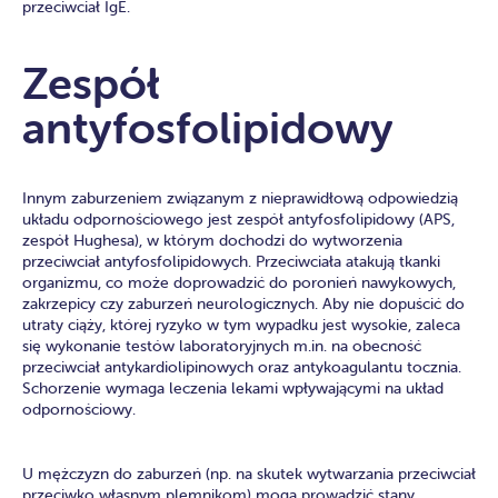
przeciwciał IgE.
Zespół
antyfosfolipidowy
Innym zaburzeniem związanym z nieprawidłową odpowiedzią
układu odpornościowego jest zespół antyfosfolipidowy (APS,
zespół Hughesa), w którym dochodzi do wytworzenia
przeciwciał antyfosfolipidowych. Przeciwciała atakują tkanki
organizmu, co może doprowadzić do poronień nawykowych,
zakrzepicy czy zaburzeń neurologicznych. Aby nie dopuścić do
utraty ciąży, której ryzyko w tym wypadku jest wysokie, zaleca
się wykonanie testów laboratoryjnych m.in. na obecność
przeciwciał antykardiolipinowych oraz antykoagulantu tocznia.
Schorzenie wymaga leczenia lekami wpływającymi na układ
odpornościowy.
U mężczyzn do zaburzeń (np. na skutek wytwarzania przeciwciał
przeciwko własnym plemnikom) mogą prowadzić stany