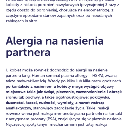
kobiety z historią poronień nawykowych (przynajmniej 3 razy z
rzędu doszło do poronienia), chorujące na endometriozę, z
częstymi epizodami stanów zapalnych oraz po nieudanych
zabiegach in vitro.
Alergia na nasienia
partnera
U kobiet może również dochodzić do alergii na nasienie
partnera (ang. Human seminal plasma allergy – HSPA), zwaną
także nadwrażliwością. Wtedy po kilku lub kilkunastu godzinach
po kontakcie z nasieniem u kobiety mogą wystąpić objawy
miejscowe takie jak: świąd, pieczenie, zaczerwienienie i obrzęk
sromu lub pochwy, a także ogólnoustrojowe: pokrzywka,
duszności, kaszel, nudności, wymioty, a nawet wstrząs
anafilaktyczny,
stanowiący zagrożenie życia. Takiej reakcji
również winna jest reakcja immunologiczna partnerki na kontakt
z antygenem prostaty (PSA), znajdującym się w plazmie nasienia.
Najczęściej spotykanym mechanizmem jest tutaj reakcja