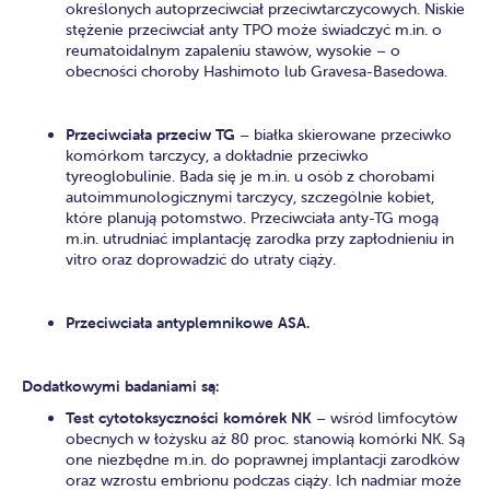
określonych autoprzeciwciał przeciwtarczycowych. Niskie
stężenie przeciwciał anty TPO może świadczyć m.in. o
reumatoidalnym zapaleniu stawów, wysokie – o
obecności choroby Hashimoto lub Gravesa-Basedowa.
Przeciwciała przeciw TG
– białka skierowane przeciwko
komórkom tarczycy, a dokładnie przeciwko
tyreoglobulinie. Bada się je m.in. u osób z chorobami
autoimmunologicznymi tarczycy, szczególnie kobiet,
które planują potomstwo. Przeciwciała anty-TG mogą
m.in. utrudniać implantację zarodka przy zapłodnieniu in
vitro oraz doprowadzić do utraty ciąży.
Przeciwciała antyplemnikowe ASA.
Dodatkowymi badaniami są:
Test cytotoksyczności komórek NK
– wśród limfocytów
obecnych w łożysku aż 80 proc. stanowią komórki NK. Są
one niezbędne m.in. do poprawnej implantacji zarodków
oraz wzrostu embrionu podczas ciąży. Ich nadmiar może