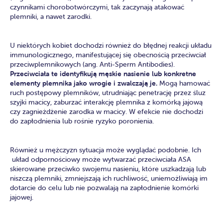
czynnikami chorobotwórczymi, tak zaczynają atakować
plemniki, a nawet zarodki.
U niektórych kobiet dochodzi również do błędnej reakcji układu
immunologicznego, manifestującej się obecnością przeciwciał
przeciwplemnikowych (ang. Anti-Sperm Antibodies).
Przeciwciała te identyfikują męskie nasienie lub konkretne
elementy plemnika jako wrogie i zwalczają je.
Mogą hamować
ruch postępowy plemników, utrudniając penetrację przez śluz
szyjki macicy, zaburzać interakcję plemnika z komórką jajową
czy zagnieżdżenie zarodka w macicy. W efekcie nie dochodzi
do zapłodnienia lub rośnie ryzyko poronienia.
Również u mężczyzn sytuacja może wyglądać podobnie. Ich
układ odpornościowy może wytwarzać przeciwciała ASA
skierowane przeciwko swojemu nasieniu, które uszkadzają lub
niszczą plemniki, zmniejszają ich ruchliwość, uniemożliwiają im
dotarcie do celu lub nie pozwalają na zapłodnienie komórki
jajowej.