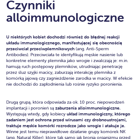
Czynniki
alloimmunologiczne
U niektórych kobiet dochodzi również do błędnej reakcji
układu immunologicznego, manifestującej się obecnością
przeciwciał przeciwplemnikowych
(ang. Anti-Sperm
Antibodies). Przeciwciała te identyfikują męskie nasienie lub
konkretne elementy plemnika jako wrogie i zwalczają je: m.in.
hamują ruch postępowy plemników, utrudniając penetrację
przez śluz szyjki macicy, zaburzają interakcję plemnika z
komórką jajową czy zagnieżdżenie zarodka w macicy. W efekcie
nie dochodzi do zapłodnienia lub rośnie ryzyko poronienia.
Drugą grupą, która odpowiada za ok. 10 proc. niepowodzeń
implantacji i poronień są
zaburzenia alloimmunologiczne.
Występują wtedy, gdy kobiecy
układ immunologiczny, którego
zadaniem jest ochrona przed wirusami czy drobnoustrojami,
traktuje męskie komórki rozrodcze jako wrogie i atakuje je.
Winne jest temu nieprawidłowe działanie grupy komórek NK
(ang. Natural Killer), które tak samo jak bronią organizmu przed