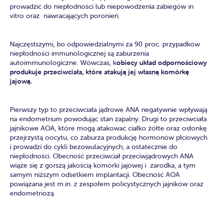
prowadzić do niepłodności lub niepowodzenia zabiegów in
vitro oraz nawracających poronień.
Najczęstszymi, bo odpowiedzialnymi za 90 proc. przypadków
niepłodności immunologicznej są zaburzenia
autoimmunologiczne. Wówczas, k
obiecy układ odpornościowy
produkuje przeciwciała, które atakują jej własną komórkę
jajową.
Pierwszy typ to przeciwciała jądrowe ANA negatywnie wpływają
na endometrium powodując stan zapalny. Drugi to przeciwciała
jajnikowe AOA, które mogą atakować ciałko żółte oraz osłonkę
przejrzystą oocytu, co zaburza produkcję hormonów płciowych
i prowadzi do cykli bezowulacyjnych, a ostatecznie do
niepłodności. Obecność przeciwciał przeciwjądrowych ANA
wiąże się z gorszą jakością komórki jajowej i zarodka, a tym
samym niższym odsetkiem implantacji. Obecność AOA
powiązana jest m.in. z zespołem policystycznych jajników oraz
endometriozą.