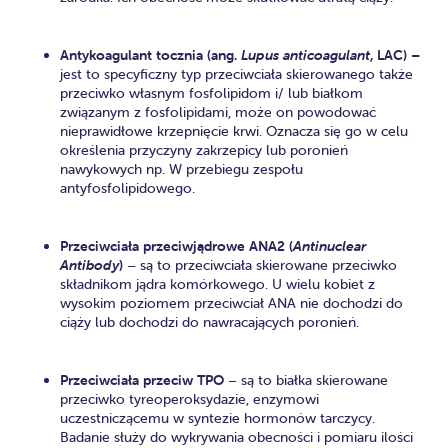
Antykoagulant tocznia (ang.
Lupus anticoagulant
, LAC) –
jest to specyficzny typ przeciwciała skierowanego także
przeciwko własnym fosfolipidom i/ lub białkom
związanym z fosfolipidami, może on powodować
nieprawidłowe krzepnięcie krwi. Oznacza się go w celu
określenia przyczyny zakrzepicy lub poronień
nawykowych np. W przebiegu zespołu
antyfosfolipidowego.
Przeciwciała przeciwjądrowe ANA2 (
Antinuclear
Antibody
)
– są to przeciwciała skierowane przeciwko
składnikom jądra komórkowego. U wielu kobiet z
wysokim poziomem przeciwciał ANA nie dochodzi do
ciąży lub dochodzi do nawracających poronień.
Przeciwciała przeciw TPO
– są to białka skierowane
przeciwko tyreoperoksydazie, enzymowi
uczestniczącemu w syntezie hormonów tarczycy.
Badanie służy do wykrywania obecności i pomiaru ilości