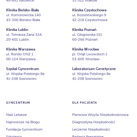
40-851 Katowice
31-322 Kraków
Klinika Bielsko-Biała
Klinika Częstochowa
ul. Komorowicka 140
ul. Kozielewskiego 9
43-300 Bielsko-Biała
42-218 Częstochowa
Klinika Lublin
Klinika Poznań
ul. Tomasza Zana 32A
ul. Głogowska 151
20-601 Lublin
60-266 Poznań
Klinika Warszawa
Klinika Wrocław
ul. Rondo ONZ 1
pl. Orląt Lwowskich 1
00-124 Warszawa
53-605 Wrocław
Szpital Gyncentrum
Laboratorium Genetyczne
ul. Wojska Polskiego 8a
ul. Wojska Polskiego 8a
41-208 Sosnowiec
41-208 Sosnowiec
GYNCENTRUM
DLA PACJENTA
Nasi Lekarze
Pierwsza Wizyta Niepłodnościowa
Najnowsze na Blogu
Diagnostyka Niepłodności
Fundacja Gyncentrum
Leczenie Niepłodności
Szkolenia
Badania Prenatalne