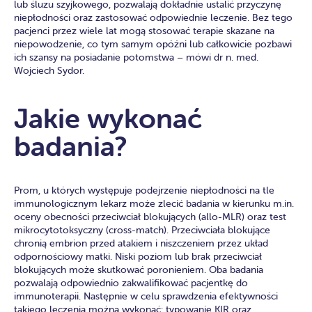
lub śluzu szyjkowego, pozwalają dokładnie ustalić przyczynę
niepłodności oraz zastosować odpowiednie leczenie. Bez tego
pacjenci przez wiele lat mogą stosować terapie skazane na
niepowodzenie, co tym samym opóźni lub całkowicie pozbawi
ich szansy na posiadanie potomstwa – mówi dr n. med.
Wojciech Sydor.
Jakie wykonać
badania?
Prom, u których występuje podejrzenie niepłodności na tle
immunologicznym lekarz może zlecić badania w kierunku m.in.
oceny obecności przeciwciał blokujących (allo-MLR) oraz test
mikrocytotoksyczny (cross-match). Przeciwciała blokujące
chronią embrion przed atakiem i niszczeniem przez układ
odpornościowy matki. Niski poziom lub brak przeciwciał
blokujących może skutkować poronieniem. Oba badania
pozwalają odpowiednio zakwalifikować pacjentkę do
immunoterapii. Następnie w celu sprawdzenia efektywności
takiego leczenia można wykonać: typowanie KIR oraz