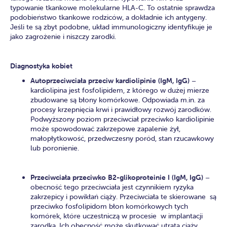
typowanie tkankowe molekularne HLA-C. To ostatnie sprawdza
podobieństwo tkankowe rodziców, a dokładnie ich antygeny.
Jeśli te są zbyt podobne, układ immunologiczny identyfikuje je
jako zagrożenie i niszczy zarodki.
Diagnostyka kobiet
Autoprzeciwciała przeciw kardiolipinie (IgM, IgG)
–
kardiolipina jest fosfolipidem, z którego w dużej mierze
zbudowane są błony komórkowe. Odpowiada m.in. za
procesy krzepnięcia krwi i prawidłowy rozwój zarodków.
Podwyższony poziom przeciwciał przeciwko kardiolipinie
może spowodować zakrzepowe zapalenie żył,
małopłytkowość, przedwczesny poród, stan rzucawkowy
lub poronienie.
Przeciwciała przeciwko B2-glikoproteinie I (IgM, IgG)
–
obecność tego przeciwciała jest czynnikiem ryzyka
zakrzepicy i powikłań ciąży. Przeciwciała te skierowane są
przeciwko fosfolipidom błon komórkowych tych
komórek, które uczestniczą w procesie w implantacji
zarodka. Ich obecność może skutkować utratą ciąży.