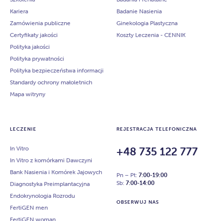
Kariera
Badanie Nasienia
Zamówienia publiczne
Ginekologia Plastyczna
Certyfikaty jakości
Koszty Leczenia - CENNIK
Polityka jakości
Polityka prywatności
Polityka bezpieczeństwa informacji
Standardy ochrony małoletnich
Mapa witryny
LECZENIE
REJESTRACJA TELEFONICZNA
In Vitro
+48 735 122 777
In Vitro z komórkami Dawczyni
Bank Nasienia i Komórek Jajowych
Pn – Pt:
7:00-19:00
Sb:
7:00-14:00
Diagnostyka Preimplantacyjna
Endokrynologia Rozrodu
OBSERWUJ NAS
FertiGEN men
FertiGEN woman