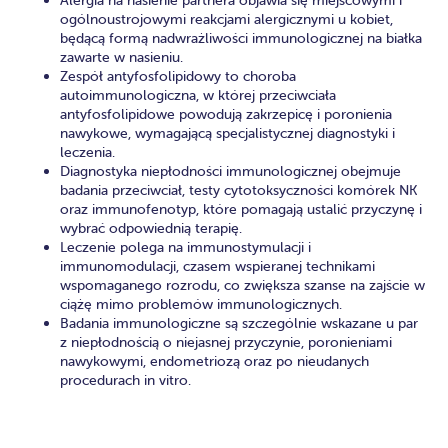
Alergia na nasienie partnera objawia się miejscowymi i
ogólnoustrojowymi reakcjami alergicznymi u kobiet,
będącą formą nadwrażliwości immunologicznej na białka
zawarte w nasieniu.
Zespół antyfosfolipidowy to choroba
autoimmunologiczna, w której przeciwciała
antyfosfolipidowe powodują zakrzepicę i poronienia
nawykowe, wymagającą specjalistycznej diagnostyki i
leczenia.
Diagnostyka niepłodności immunologicznej obejmuje
badania przeciwciał, testy cytotoksyczności komórek NK
oraz immunofenotyp, które pomagają ustalić przyczynę i
wybrać odpowiednią terapię.
Leczenie polega na immunostymulacji i
immunomodulacji, czasem wspieranej technikami
wspomaganego rozrodu, co zwiększa szanse na zajście w
ciążę mimo problemów immunologicznych.
Badania immunologiczne są szczególnie wskazane u par
z niepłodnością o niejasnej przyczynie, poronieniami
nawykowymi, endometriozą oraz po nieudanych
procedurach in vitro.