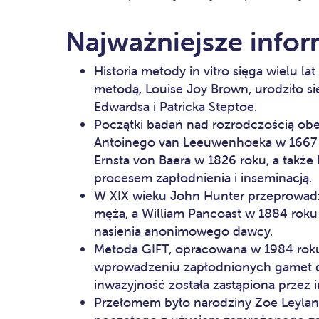
Najważniejsze infor
Historia metody in vitro sięga wielu la
metodą, Louise Joy Brown, urodziło się
Edwardsa i Patricka Steptoe.
Początki badań nad rozrodczością ob
Antoinego van Leeuwenhoeka w 1667 ro
Ernsta von Baera w 1826 roku, a także
procesem zapłodnienia i inseminacją.
W XIX wieku John Hunter przeprowadz
męża, a William Pancoast w 1884 roku
nasienia anonimowego dawcy.
Metoda GIFT, opracowana w 1984 rok
wprowadzeniu zapłodnionych gamet d
inwazyjność została zastąpiona przez i
Przełomem było narodziny Zoe Leylan