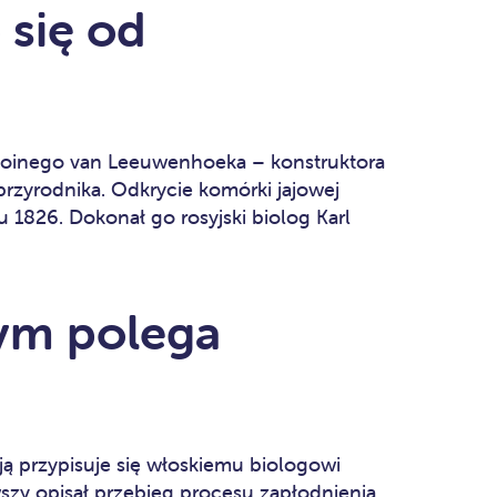
 się od
oinego van Leeuwenhoeka – konstruktora
przyrodnika. Odkrycie komórki jajowej
ku 1826. Dokonał go rosyjski biolog Karl
ym polega
ą przypisuje się włoskiemu biologowi
wszy opisał przebieg procesu zapłodnienia