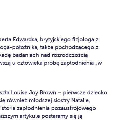
erta Edwardsa, brytyjskiego fizjologa z
ologa-położnika, także pochodzącego z
dekadę badaniach nad rozrodczością
wszą u człowieka próbę zapłodnienia „w
zyszła Louise Joy Brown – pierwsze dziecko
ię również młodszej siostry Natalie,
historia zapłodnienia pozaustrojowego
iższym artykule postaramy się ją