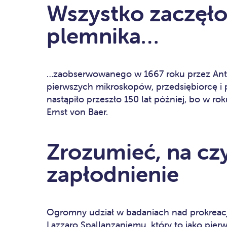
Wszystko zaczęło
plemnika…
…zaobserwowanego w 1667 roku przez Ant
pierwszych mikroskopów, przedsiębiorcę i 
nastąpiło przeszło 150 lat później, bo w ro
Ernst von Baer.
Zrozumieć, na cz
zapłodnienie
Ogromny udział w badaniach nad prokreacj
Lazzaro Spallanzaniemu, który to jako pier