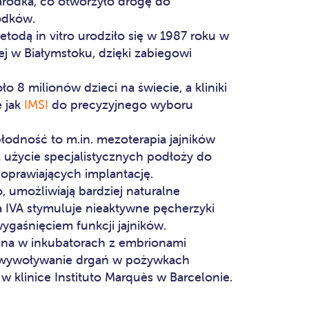
rodka, co otworzyło drogę do
odków.
odą in vitro urodziło się w 1987 roku w
j w Białymstoku, dzięki zabiegowi
ło 8 milionów dzieci na świecie, a kliniki
e jak
IMSI
do precyzyjnego wyboru
dność to m.in. mezoterapia jajników
użycie specjalistycznych podłoży do
oprawiających implantację.
o, umożliwiają bardziej naturalne
a IVA stymuluje nieaktywne pęcherzyki
ygaśnięciem funkcji jajników.
ana w inkubatorach z embrionami
wywoływanie drgań w pożywkach
w klinice Instituto Marquès w Barcelonie.