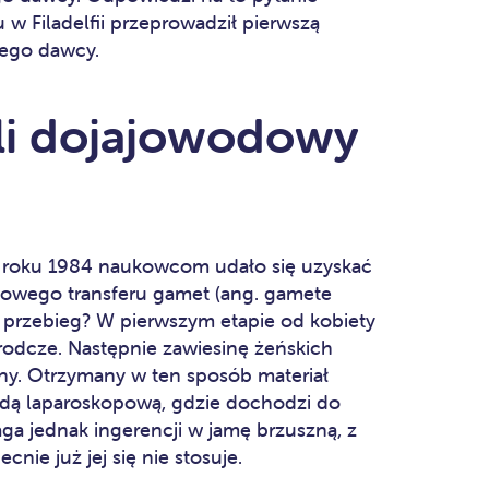
u w Filadelfii przeprowadził pierwszą
wego dawcy.
li dojajowodowy
 w roku 1984 naukowcom udało się uzyskać
odowego transferu gamet (ang. gamete
jej przebieg? W pierwszym etapie od kobiety
rodcze. Następnie zawiesinę żeńskich
y. Otrzymany w ten sposób materiał
dą laparoskopową, gdzie dochodzi do
a jednak ingerencji w jamę brzuszną, z
cnie już jej się nie stosuje.