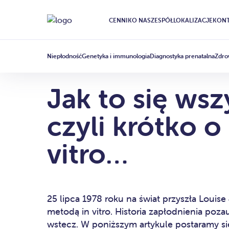
CENNIK
O NAS
ZESPÓŁ
LOKALIZACJE
KONT
IN VITRO
ARTICLE
·
11 PAŹDZIERNIKA 2019
Niepłodność
Genetyka i immunologia
Diagnostyka prenatalna
Zdro
Jak to się wsz
czyli krótko o 
vitro…
25 lipca 1978 roku na świat przyszła Louis
metodą in vitro. Historia zapłodnienia poza
wstecz. W poniższym artykule postaramy się