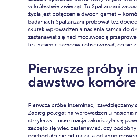
w królestwie zwierząt. To Spallanzani za
życia jest połączenie dwóch gamet – komór
badaniach Spallanzani próbował też dociec
skutek wprowadzenia nasienia samca do d
zastanawiał się nad możliwością przeprowad
też nasienie samców i obserwował, co się z 
Pierwsze próby in
dawstwo komóre
Pierwszą próbę inseminacji zawdzięczamy 
Zabieg polegał na wprowadzeniu nasienia
strzykawki. Inseminacja zakończyła się 
zaczęto się więc zastanawiać, czy podobny 
pochodziło nie od męża, a od anonimoweg