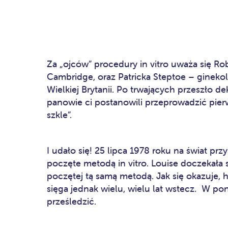
Za „ojców” procedury in vitro uważa się Rob
Cambridge, oraz Patricka Steptoe – ginek
Wielkiej Brytanii. Po trwających przeszło 
panowie ci postanowili przeprowadzić pier
szkle”.
I udało się! 25 lipca 1978 roku na świat pr
poczęte metodą in vitro. Louise doczekała s
poczętej tą samą metodą. Jak się okazuje, 
sięga jednak wielu, wielu lat wstecz. W pon
prześledzić.