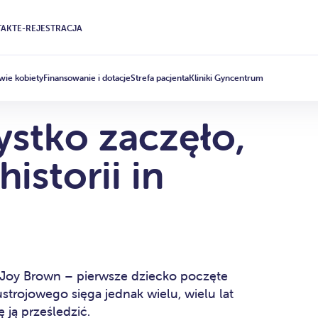
AKT
E-REJESTRACJA
wie kobiety
Finansowanie i dotacje
Strefa pacjenta
Kliniki Gyncentrum
ystko zaczęło,
historii in
e Joy Brown – pierwsze dziecko poczęte
ustrojowego sięga jednak wielu, wielu lat
 ją prześledzić.