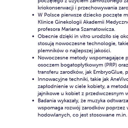
poczętego z użyciem zamrożonego za
kriokonserwacji i przechowywania zar
W Polsce pierwsze dziecko poczęte met
Klinice Ginekologii Akademii Medyczne
profesora Mariana Szamatowicza.
Obecnie dzięki in vitro urodziło się oko
stosują nowoczesne technologie, taki
plemników o najlepszej jakości.
Nowoczesne metody wspomagające pło
osoczem bogatopłytkowym (PRP) oraz 
transferu zarodków, jak EmbryoGlue, p
Innowacyjne techniki, takie jak AneViv
zapłodnienie w ciele kobiety, a metod
jajnikowe u kobiet z przedwczesnym w
Badania wykazały, że muzyka odtwarz
wspomaga rozwój zarodków poprzez 
hodowlanych, co jest stosowane m.in. 