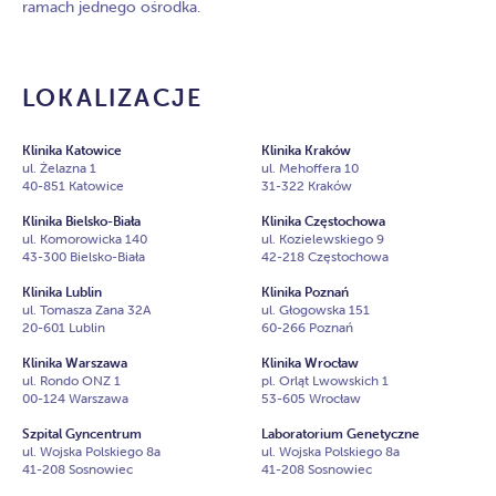
ramach jednego ośrodka.
LOKALIZACJE
Klinika Katowice
Klinika Kraków
ul. Żelazna 1
ul. Mehoffera 10
40-851 Katowice
31-322 Kraków
Klinika Bielsko-Biała
Klinika Częstochowa
ul. Komorowicka 140
ul. Kozielewskiego 9
43-300 Bielsko-Biała
42-218 Częstochowa
Klinika Lublin
Klinika Poznań
ul. Tomasza Zana 32A
ul. Głogowska 151
20-601 Lublin
60-266 Poznań
Klinika Warszawa
Klinika Wrocław
ul. Rondo ONZ 1
pl. Orląt Lwowskich 1
00-124 Warszawa
53-605 Wrocław
Szpital Gyncentrum
Laboratorium Genetyczne
ul. Wojska Polskiego 8a
ul. Wojska Polskiego 8a
41-208 Sosnowiec
41-208 Sosnowiec