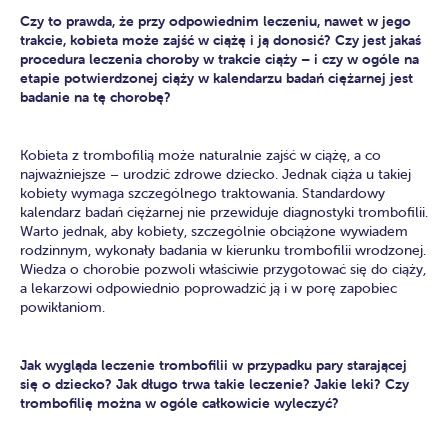
Czy to prawda, że przy odpowiednim leczeniu, nawet w jego
trakcie, kobieta może zajść w ciążę i ją donosić? Czy jest jakaś
procedura leczenia choroby w trakcie ciąży – i czy w ogóle na
etapie potwierdzonej ciąży w kalendarzu badań ciężarnej jest
badanie na tę chorobę?
Kobieta z trombofilią może naturalnie zajść w ciążę, a co
najważniejsze – urodzić zdrowe dziecko. Jednak ciąża u takiej
kobiety wymaga szczególnego traktowania. Standardowy
kalendarz badań ciężarnej nie przewiduje diagnostyki trombofilii.
Warto jednak, aby kobiety, szczególnie obciążone wywiadem
rodzinnym, wykonały badania w kierunku trombofilii wrodzonej.
Wiedza o chorobie pozwoli właściwie przygotować się do ciąży,
a lekarzowi odpowiednio poprowadzić ją i w porę zapobiec
powikłaniom.
Jak wygląda leczenie trombofilii w przypadku pary starającej
się o dziecko? Jak długo trwa takie leczenie? Jakie leki? Czy
trombofilię można w ogóle całkowicie wyleczyć?