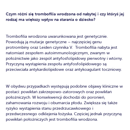
Czym różni się trombofilia wrodzona od nabytej i czy któryś jej
rodzaj ma większy wpływ na starania o dziecko?
Trombofilia wrodzona uwarunkowana jest genetycznie.
Powodują ją mutacje genetyczne – najczęściej genu
protrombiny oraz Leiden czynnika V. Trombofilia nabyta jest
natomiast zespołem autoimmunologicznym, zwanym w
położnictwie jako zespół antyfosfolipidowy pierwotny i wtórny.
Przyczyną wystąpienia zespołu antyfosfolipidowego są
przeciwciała antykardiolipidowe oraz antykoagulant toczniowy.
W obydwu przypadkach występują podobne objawy kliniczne w
postaci: powikłań zakrzepowo-zatorowych oraz powikłań
położniczych. W konsekwencji dochodzi do poronień,
zahamowania rozwoju i obumarcia płodu. Zwiększa się także
ryzyko wystąpienia stanu przedrzucawkowego i
przedwczesnego odklejenia łożyska. Częściej jednak przyczyną
powikłań położniczych jest trombofilia wrodzona.