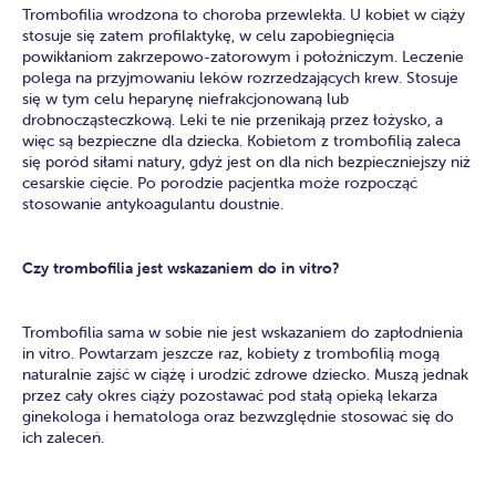
Trombofilia wrodzona to choroba przewlekła. U kobiet w ciąży
stosuje się zatem profilaktykę, w celu zapobiegnięcia
powikłaniom zakrzepowo-zatorowym i położniczym. Leczenie
polega na przyjmowaniu leków rozrzedzających krew. Stosuje
się w tym celu heparynę niefrakcjonowaną lub
drobnocząsteczkową. Leki te nie przenikają przez łożysko, a
więc są bezpieczne dla dziecka. Kobietom z trombofilią zaleca
się poród siłami natury, gdyż jest on dla nich bezpieczniejszy niż
cesarskie cięcie. Po porodzie pacjentka może rozpocząć
stosowanie antykoagulantu doustnie.
Czy trombofilia jest wskazaniem do in vitro?
Trombofilia sama w sobie nie jest wskazaniem do zapłodnienia
in vitro. Powtarzam jeszcze raz, kobiety z trombofilią mogą
naturalnie zajść w ciążę i urodzić zdrowe dziecko. Muszą jednak
przez cały okres ciąży pozostawać pod stałą opieką lekarza
ginekologa i hematologa oraz bezwzględnie stosować się do
ich zaleceń.