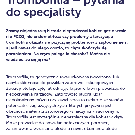
do specjalisty
Znamy niejedną taką historię niepłodności kobiet, gdzie wcale
nie PCOS, nie endometrioza czy problemy z tarczycą, a
trombofilia okazała się przyczyną problemów z zapłodnieniem,
a jeśli nawet do niego doszło, to ciąża skończyła się
poronieniem. Na czym polega ta choroba? Można nie
wiedzieć, że się ją ma?
Trombofilia, to genetycznie uwarunkowana (wrodzona) lub
nabyta skłonność do powikłań zatorowo-zakrzepowych.
Zakrzep blokuje żyłę, utrudniając krążenie krwi i prowadząc do
niedokrwienia narządów. Zatorowość płucna, udar
niedokrwienny mózgu czy zawał serca to niektóre ze stanów
potencjalne zagrażających życiu, których przyczyną jest
obecność materiału zatorowego w naczyniu krwionośnym.
Trombofilia jest szczególnie niebezpieczna dla kobiet w ciąży.
Może prowadzić do powikłań położniczych, poronień,
zahamowania wzrastania płodu, a nawet obumarcia płodu.