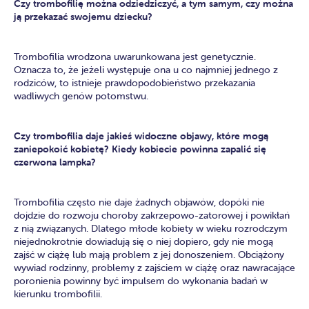
Czy trombofilię można odziedziczyć, a tym samym, czy można
ją przekazać swojemu dziecku?
Trombofilia wrodzona uwarunkowana jest genetycznie.
Oznacza to, że jeżeli występuje ona u co najmniej jednego z
rodziców, to istnieje prawdopodobieństwo przekazania
wadliwych genów potomstwu.
Czy trombofilia daje jakieś widoczne objawy, które mogą
zaniepokoić kobietę? Kiedy kobiecie powinna zapalić się
czerwona lampka?
Trombofilia często nie daje żadnych objawów, dopóki nie
dojdzie do rozwoju choroby zakrzepowo-zatorowej i powikłań
z nią związanych. Dlatego młode kobiety w wieku rozrodczym
niejednokrotnie dowiadują się o niej dopiero, gdy nie mogą
zajść w ciążę lub mają problem z jej donoszeniem. Obciążony
wywiad rodzinny, problemy z zajściem w ciążę oraz nawracające
poronienia powinny być impulsem do wykonania badań w
kierunku trombofilii.