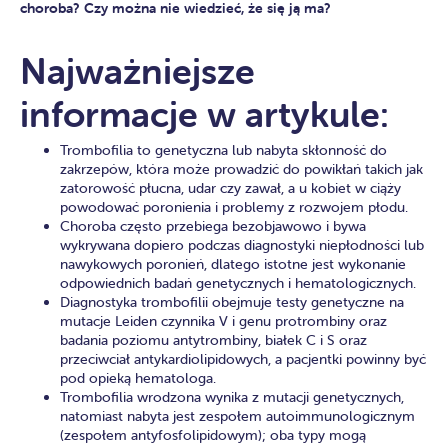
choroba? Czy można nie wiedzieć, że się ją ma?
Najważniejsze
informacje w artykule:
Trombofilia to genetyczna lub nabyta skłonność do
zakrzepów, która może prowadzić do powikłań takich jak
zatorowość płucna, udar czy zawał, a u kobiet w ciąży
powodować poronienia i problemy z rozwojem płodu.
Choroba często przebiega bezobjawowo i bywa
wykrywana dopiero podczas diagnostyki niepłodności lub
nawykowych poronień, dlatego istotne jest wykonanie
odpowiednich badań genetycznych i hematologicznych.
Diagnostyka trombofilii obejmuje testy genetyczne na
mutacje Leiden czynnika V i genu protrombiny oraz
badania poziomu antytrombiny, białek C i S oraz
przeciwciał antykardiolipidowych, a pacjentki powinny być
pod opieką hematologa.
Trombofilia wrodzona wynika z mutacji genetycznych,
natomiast nabyta jest zespołem autoimmunologicznym
(zespołem antyfosfolipidowym); oba typy mogą