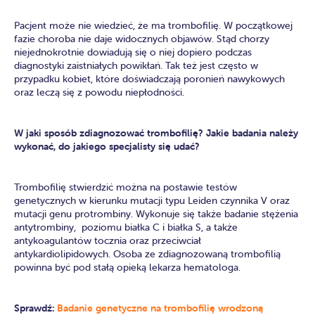
Pacjent może nie wiedzieć, że ma trombofilię. W początkowej
fazie choroba nie daje widocznych objawów. Stąd chorzy
niejednokrotnie dowiadują się o niej dopiero podczas
diagnostyki zaistniałych powikłań. Tak też jest często w
przypadku kobiet, które doświadczają poronień nawykowych
oraz leczą się z powodu niepłodności.
W jaki sposób zdiagnozować trombofilię? Jakie badania należy
wykonać, do jakiego specjalisty się udać?
Trombofilię stwierdzić można na postawie testów
genetycznych w kierunku mutacji typu Leiden czynnika V oraz
mutacji genu protrombiny. Wykonuje się także badanie stężenia
antytrombiny, poziomu białka C i białka S, a także
antykoagulantów tocznia oraz przeciwciał
antykardiolipidowych. Osoba ze zdiagnozowaną trombofilią
powinna być pod stałą opieką lekarza hematologa.
Sprawdź:
Badanie genetyczne na trombofilię wrodzoną