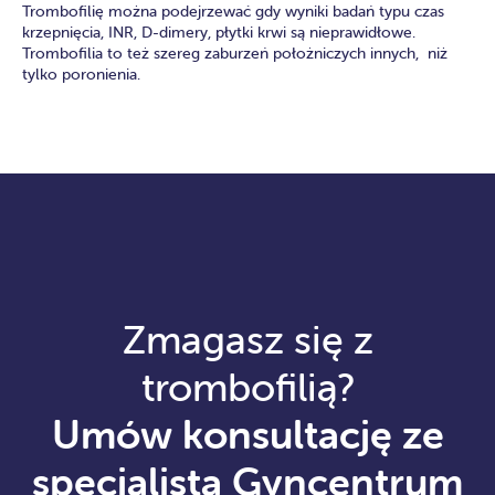
Trombofilię można podejrzewać gdy wyniki badań typu czas
krzepnięcia, INR, D-dimery, płytki krwi są nieprawidłowe.
Trombofilia to też szereg zaburzeń położniczych innych, niż
tylko poronienia.
Zmagasz się z
trombofilią?
Umów konsultację ze
specjalistą Gyncentrum