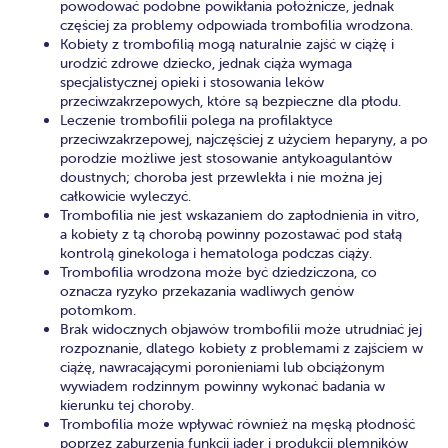
powodować podobne powikłania położnicze, jednak
częściej za problemy odpowiada trombofilia wrodzona.
Kobiety z trombofilią mogą naturalnie zajść w ciążę i
urodzić zdrowe dziecko, jednak ciąża wymaga
specjalistycznej opieki i stosowania leków
przeciwzakrzepowych, które są bezpieczne dla płodu.
Leczenie trombofilii polega na profilaktyce
przeciwzakrzepowej, najczęściej z użyciem heparyny, a po
porodzie możliwe jest stosowanie antykoagulantów
doustnych; choroba jest przewlekła i nie można jej
całkowicie wyleczyć.
Trombofilia nie jest wskazaniem do zapłodnienia in vitro,
a kobiety z tą chorobą powinny pozostawać pod stałą
kontrolą ginekologa i hematologa podczas ciąży.
Trombofilia wrodzona może być dziedziczona, co
oznacza ryzyko przekazania wadliwych genów
potomkom.
Brak widocznych objawów trombofilii może utrudniać jej
rozpoznanie, dlatego kobiety z problemami z zajściem w
ciążę, nawracającymi poronieniami lub obciążonym
wywiadem rodzinnym powinny wykonać badania w
kierunku tej choroby.
Trombofilia może wpływać również na męską płodność
poprzez zaburzenia funkcji jąder i produkcji plemników