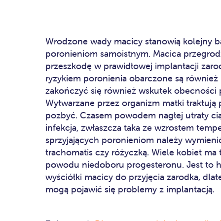
Wrodzone wady macicy stanowią kolejny bar
poronieniom samoistnym. Macica przegrod
przeszkodę w prawidłowej implantacji zaro
ryzykiem poronienia obarczone są również 
zakończyć się również wskutek obecności p
Wytwarzane przez organizm matki traktują p
pozbyć. Czasem powodem nagłej utraty ciąż
infekcja, zwłaszcza taka ze wzrostem tempe
sprzyjających poronieniom należy wymieni
trachomatis czy różyczką. Wiele kobiet ma
powodu niedoboru progesteronu. Jest to 
wyściółki macicy do przyjęcia zarodka, dlateg
mogą pojawić się problemy z implantacją.