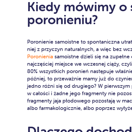
Kiedy mówimy o
poronieniu?
Poronienie samoistne to spontaniczna utra
niej z przyczyn naturalnych, a więc bez wc
Poronienia
samoistne dzieli się na zupełne
najczęściej miejsce we wczesnej ciąży, czyl
80% wszystkich poronień następuje właśnie n
później, to przeważnie mamy już do czyni
jedno różni się od drugiego? W pierwszym
w całości i żadne jego fragmenty nie pozo
fragmenty jaja płodowego pozostają w macicy
albo farmakologicznie, albo poprzez wyły
Dlaczego dochod