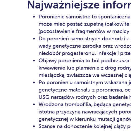
Najważniejsze infor
Poronienie samoistne to spontaniczna 
może mieć postać zupełną (całkowite 
(pozostawienie fragmentów w macicy 
Do poronień samoistnych dochodzi z r
wady genetyczne zarodka oraz wrodz
niedobór progesteronu, infekcje i prze
Objawy poronienia to ból podbrzusza
krwawienie lub plamienie z dróg rodn
miesiączką, zwłaszcza we wczesnej cią
Po poronieniu samoistnym wskazana j
genetyczne materiału z poronienia, o
USG narządów rodnych oraz badania 
Wrodzona trombofilia, będąca genetyc
istotną przyczyną nawracających poron
genetycznej w kierunku mutacji genów
Szanse na donoszenie kolejnej ciąży 