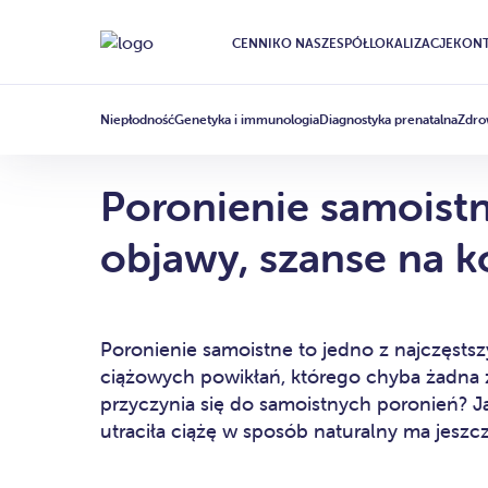
CENNIK
O NAS
ZESPÓŁ
LOKALIZACJE
KONT
GINEKOLOGIA
ARTICLE
·
10 LIPCA 2020
Niepłodność
Genetyka i immunologia
Diagnostyka prenatalna
Zdro
Poronienie samoistn
objawy, szanse na k
Poronienie samoistne to jedno z najczęsts
ciążowych powikłań, którego chyba żadna 
przyczynia się do samoistnych poronień? Ja
utraciła ciążę w sposób naturalny ma jesz