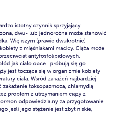
dzo istotny czynnik sprzyjający
zona, dwu- lub jednorożna może stanowić
dka. Większym (prawie dwukrotnie)
kobiety z mięśniakami macicy. Ciąża może
rzeciwciał antyfosfolipidowych.
łód jak ciało obce i próbują się go
y jest tocząca się w organizmie kobiety
ratury ciała. Wśród zakażeń najbardziej
ć zakażenie toksopazmozą, chlamydią
 też problem z utrzymaniem ciąży z
hormon odpowiedzialny za przygotowanie
o jeśli jego stężenie jest zbyt niskie,