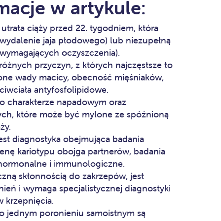
macje w artykule:
utrata ciąży przed 22. tygodniem, która
wydalenie jaja płodowego) lub niezupełną
wymagających oczyszczenia).
óżnych przyczyn, z których najczęstsze to
one wady macicy, obecność mięśniaków,
ciwciała antyfosfolipidowe.
 o charakterze napadowym oraz
ych, które może być mylone ze spóźnioną
ży.
est diagnostyka obejmująca badania
cenę kariotypu obojga partnerów, badania
hormonalne i immunologiczne.
zną skłonnością do zakrzepów, jest
ień i wymaga specjalistycznej diagnostyki
 krzepnięcia.
po jednym poronieniu samoistnym są