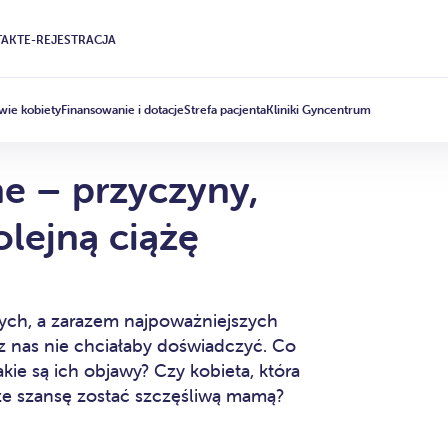
AKT
E-REJESTRACJA
wie kobiety
Finansowanie i dotacje
Strefa pacjenta
Kliniki Gyncentrum
e – przyczyny,
olejną ciążę
zych, a zarazem najpoważniejszych
z nas nie chciałaby doświadczyć. Co
kie są ich objawy? Czy kobieta, która
cze szansę zostać szczęśliwą mamą?