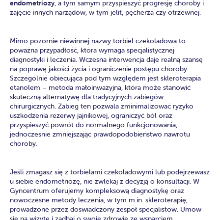
endometriozy
, a tym samym przyspieszyć progresję choroby i
zajęcie innych narządów, w tym jelit, pęcherza czy otrzewnej.
Mimo pozornie niewinnej nazwy torbiel czekoladowa to
poważna przypadłość, która wymaga specjalistycznej
diagnostyki i leczenia. Wczesna interwencja daje realną szansę
na poprawę jakości życia i ograniczenie postępu choroby.
Szczególnie obiecująca pod tym względem jest skleroterapia
etanolem – metoda małoinwazyjna, która może stanowić
skuteczną alternatywę dla tradycyjnych zabiegów
chirurgicznych. Zabieg ten pozwala zminimalizować ryzyko
uszkodzenia rezerwy jajnikowej, ograniczyć ból oraz
przyspieszyć powrót do normalnego funkcjonowania,
jednocześnie zmniejszając prawdopodobieństwo nawrotu
choroby.
Jeśli zmagasz się z torbielami czekoladowymi lub podejrzewasz
u siebie endometriozę, nie zwlekaj z decyzją o konsultacji. W
Gyncentrum oferujemy kompleksową diagnostykę oraz
nowoczesne metody leczenia, w tym m.in. skleroterapię,
prowadzone przez doświadczony zespół specjalistów. Umów
się na wizytę i zadbaj o swoje zdrowie ze wsparciem