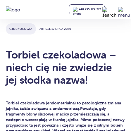
+48 735 122 777
GINEKOLOGIA
ARTICLE
·
17 LIPCA 2020
Torbiel czekoladowa –
niech cię nie zwiedzie
jej słodka nazwa!
Torbiel czekoladowa (endometrialna) to patologiczna zmiana
jajnika, ściśle związana z endometriozą.Powstaje, gdy
fragmenty błony śluzowej macicy przemieszczają się, a
następnie wszczepiają w tkankę jajnika. Mimo potocznej nazwy
przypadłość ta jest poważna i często wiąże się z silnym bólem
oraz ryzykiem powikłań. Więcej na temat torbieli czekoladowej