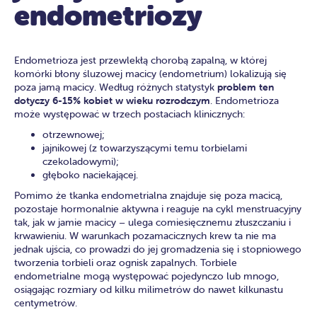
endometriozy
Endometrioza jest przewlekłą chorobą zapalną, w której
komórki błony śluzowej macicy (endometrium) lokalizują się
poza jamą macicy. Według różnych statystyk
problem ten
dotyczy 6-15% kobiet w wieku rozrodczym
. Endometrioza
może występować w trzech postaciach klinicznych:
otrzewnowej;
jajnikowej (z towarzyszącymi temu torbielami
czekoladowymi);
głęboko naciekającej.
Pomimo że tkanka endometrialna znajduje się poza macicą,
pozostaje hormonalnie aktywna i reaguje na cykl menstruacyjny
tak, jak w jamie macicy – ulega comiesięcznemu złuszczaniu i
krwawieniu. W warunkach pozamacicznych krew ta nie ma
jednak ujścia, co prowadzi do jej gromadzenia się i stopniowego
tworzenia torbieli oraz ognisk zapalnych. Torbiele
endometrialne mogą występować pojedynczo lub mnogo,
osiągając rozmiary od kilku milimetrów do nawet kilkunastu
centymetrów.