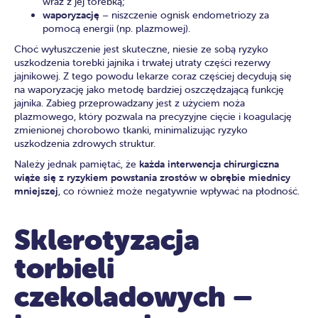
wraz z jej torebką;
waporyzację
– niszczenie ognisk endometriozy za
pomocą energii (np. plazmowej).
Choć wyłuszczenie jest skuteczne, niesie ze sobą ryzyko
uszkodzenia torebki jajnika i trwałej utraty części rezerwy
jajnikowej. Z tego powodu lekarze coraz częściej decydują się
na waporyzację jako metodę bardziej oszczędzającą funkcję
jajnika. Zabieg przeprowadzany jest z użyciem noża
plazmowego, który pozwala na precyzyjne cięcie i koagulację
zmienionej chorobowo tkanki, minimalizując ryzyko
uszkodzenia zdrowych struktur.
Należy jednak pamiętać, że
każda interwencja chirurgiczna
wiąże się z ryzykiem powstania zrostów w obrębie miednicy
mniejszej
, co również może negatywnie wpływać na płodność.
Sklerotyzacja
torbieli
czekoladowych –