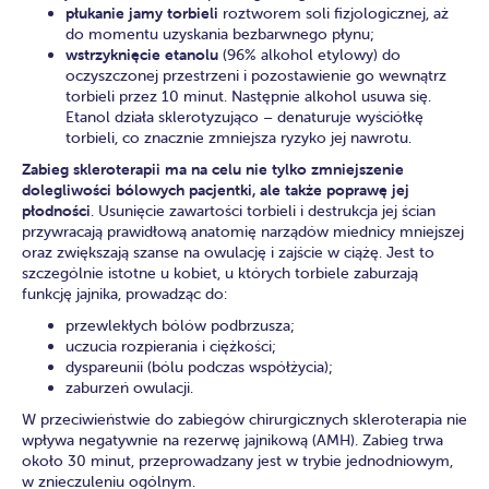
płukanie jamy torbieli
roztworem soli fizjologicznej, aż
do momentu uzyskania bezbarwnego płynu;
wstrzyknięcie etanolu
(96% alkohol etylowy) do
oczyszczonej przestrzeni i pozostawienie go wewnątrz
torbieli przez 10 minut. Następnie alkohol usuwa się.
Etanol działa sklerotyzująco – denaturuje wyściółkę
torbieli, co znacznie zmniejsza ryzyko jej nawrotu.
Zabieg skleroterapii ma na celu nie tylko zmniejszenie
dolegliwości bólowych pacjentki, ale także poprawę jej
płodności
.
Usunięcie zawartości torbieli i destrukcja jej ścian
przywracają prawidłową anatomię narządów miednicy mniejszej
oraz zwiększają szanse na owulację i zajście w ciążę. Jest to
szczególnie istotne u kobiet, u których torbiele zaburzają
funkcję jajnika, prowadząc do:
przewlekłych bólów podbrzusza;
uczucia rozpierania i ciężkości;
dyspareunii (bólu podczas współżycia);
zaburzeń owulacji.
W przeciwieństwie do zabiegów chirurgicznych skleroterapia nie
wpływa negatywnie na rezerwę jajnikową (AMH). Zabieg trwa
około 30 minut, przeprowadzany jest w trybie jednodniowym,
w znieczuleniu ogólnym.