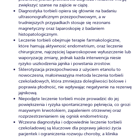
zwiększyć szanse na zajście w ciążę.
Diagnostyka torbieli opiera się głównie na badaniu
ultrasonograficznym przezpochwowym, a w
trudniejszych przypadkach stosuje się rezonans
magnetyczny oraz laparoskopię z badaniem
histopatologicznym.
Leczenie torbieli obejmuje terapie farmakologiczne,
które hamują aktywność endometrium, oraz leczenie
chirurgiczne, najczęściej laparoskopowe wyłuszczenie lub
waporyzację zmiany, jednak każda interwencja niesie
ryzyko uszkodzenia jajnika i powstania zrostów.
Sklerotyzacja przezpochwowa z użyciem etanolu to
nowoczesna, małoinwazyjna metoda leczenia torbieli
czekoladowych, która zmniejsza dolegliwości bólowe i
poprawia płodność, nie wpływając negatywnie na rezerwę
jajnikową.
Niepodjęte leczenie torbieli może prowadzić do jej
powiększenia i ryzyka spontanicznego pęknięcia, co grozi
masywnym krwotokiem, zapaleniem otrzewnej oraz
rozprzestrzenianiem się ognisk endometriozy.
Wczesna diagnostyka i odpowiednie leczenie torbieli
czekoladowej są kluczowe dla poprawy jakości życia
pacjentek i ograniczenia rozwoju choroby, a klinika