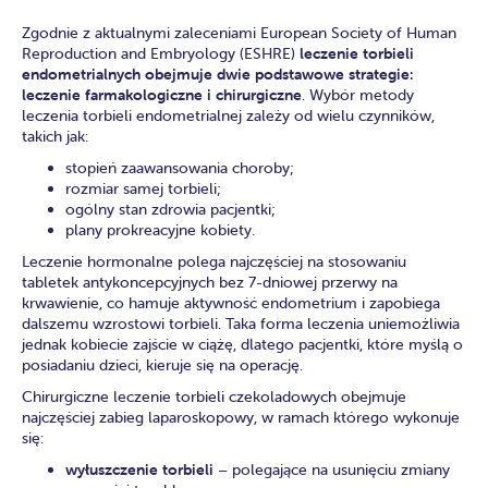
Zgodnie z aktualnymi zaleceniami European Society of Human
Reproduction and Embryology (ESHRE)
leczenie torbieli
endometrialnych obejmuje dwie podstawowe strategie:
leczenie farmakologiczne i chirurgiczne
. Wybór metody
leczenia torbieli endometrialnej zależy od wielu czynników,
takich jak:
stopień zaawansowania choroby;
rozmiar samej torbieli;
ogólny stan zdrowia pacjentki;
plany prokreacyjne kobiety.
Leczenie hormonalne polega najczęściej na stosowaniu
tabletek antykoncepcyjnych bez 7-dniowej przerwy na
krwawienie, co hamuje aktywność endometrium i zapobiega
dalszemu wzrostowi torbieli. Taka forma leczenia uniemożliwia
jednak kobiecie zajście w ciążę, dlatego pacjentki, które myślą o
posiadaniu dzieci, kieruje się na operację.
Chirurgiczne leczenie torbieli czekoladowych obejmuje
najczęściej zabieg laparoskopowy, w ramach którego wykonuje
się:
wyłuszczenie torbieli
– polegające na usunięciu zmiany