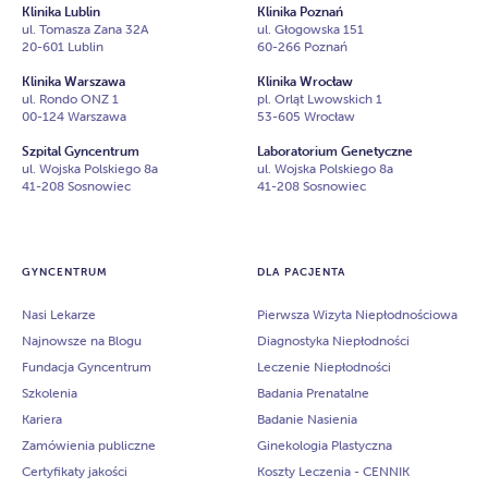
Klinika Lublin
Klinika Poznań
ul. Tomasza Zana 32A
ul. Głogowska 151
20-601 Lublin
60-266 Poznań
Klinika Warszawa
Klinika Wrocław
ul. Rondo ONZ 1
pl. Orląt Lwowskich 1
00-124 Warszawa
53-605 Wrocław
Szpital Gyncentrum
Laboratorium Genetyczne
ul. Wojska Polskiego 8a
ul. Wojska Polskiego 8a
41-208 Sosnowiec
41-208 Sosnowiec
GYNCENTRUM
DLA PACJENTA
Nasi Lekarze
Pierwsza Wizyta Niepłodnościowa
Najnowsze na Blogu
Diagnostyka Niepłodności
Fundacja Gyncentrum
Leczenie Niepłodności
Szkolenia
Badania Prenatalne
Kariera
Badanie Nasienia
Zamówienia publiczne
Ginekologia Plastyczna
Certyfikaty jakości
Koszty Leczenia - CENNIK