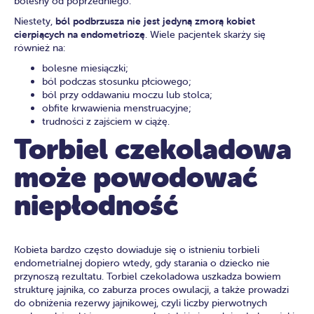
bolesny od poprzedniego.
Niestety,
ból podbrzusza nie jest jedyną zmorą kobiet
cierpiących na endometriozę
. Wiele pacjentek skarży się
również na:
bolesne miesiączki;
ból podczas stosunku płciowego;
ból przy oddawaniu moczu lub stolca;
obfite krwawienia menstruacyjne;
trudności z zajściem w ciążę.
Torbiel czekoladowa
może powodować
niepłodność
Kobieta bardzo często dowiaduje się o istnieniu torbieli
endometrialnej dopiero wtedy, gdy starania o dziecko nie
przynoszą rezultatu. Torbiel czekoladowa uszkadza bowiem
strukturę jajnika, co zaburza proces owulacji, a także prowadzi
do obniżenia rezerwy jajnikowej, czyli liczby pierwotnych