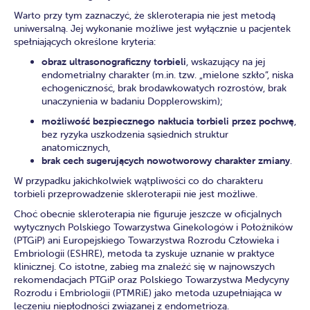
Warto przy tym zaznaczyć, że skleroterapia nie jest metodą
uniwersalną. Jej wykonanie możliwe jest wyłącznie u pacjentek
spełniających określone kryteria:
obraz ultrasonograficzny torbieli
, wskazujący na jej
endometrialny charakter (m.in. tzw. „mielone szkło”, niska
echogeniczność, brak brodawkowatych rozrostów, brak
unaczynienia w badaniu Dopplerowskim);
możliwość bezpiecznego nakłucia torbieli przez pochwę
,
bez ryzyka uszkodzenia sąsiednich struktur
anatomicznych,
brak cech sugerujących nowotworowy charakter zmiany
.
W przypadku jakichkolwiek wątpliwości co do charakteru
torbieli przeprowadzenie skleroterapii nie jest możliwe.
Choć obecnie skleroterapia nie figuruje jeszcze w oficjalnych
wytycznych Polskiego Towarzystwa Ginekologów i Położników
(PTGiP) ani Europejskiego Towarzystwa Rozrodu Człowieka i
Embriologii (ESHRE), metoda ta zyskuje uznanie w praktyce
klinicznej. Co istotne, zabieg ma znaleźć się w najnowszych
rekomendacjach PTGiP oraz Polskiego Towarzystwa Medycyny
Rozrodu i Embriologii (PTMRiE) jako metoda uzupełniająca w
leczeniu niepłodności związanej z endometriozą.