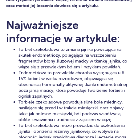
oraz metod jej leczenia dowiesz się z artykułu.
Najważniejsze
informacje w artykule:
Torbiel czekoladowa to zmiana jajnika powstająca na
skutek endometriozy, polegająca na wszczepieniu
fragmentów błony śluzowej macicy w tkankę jajnika, co
wiąże się z przewlekłym bólem i ryzykiem powikłań.
Endometrioza to przewlekła choroba występująca u 6-
15% kobiet w wieku rozrodczym, objawiająca się
obecnością hormonally aktywnej tkanki endometrialnej
poza jamą macicy, która powoduje tworzenie torbieli i
ognisk zapalnych.
Torbiele czekoladowe powodują silne bóle miednicy,
nasilające się przed i w trakcie miesiączki, oraz objawy
takie jak bolesne miesiączki, ból podczas współżycia,
obfite krwawienia i trudności z zajściem w ciążę.
Torbiel czekoladowa może prowadzić do uszkodzenia
jajnika i obniżenia rezerwy jajnikowej, co wpływa na
płodność, jednak prawidłowa diagnoza i leczenie mogą