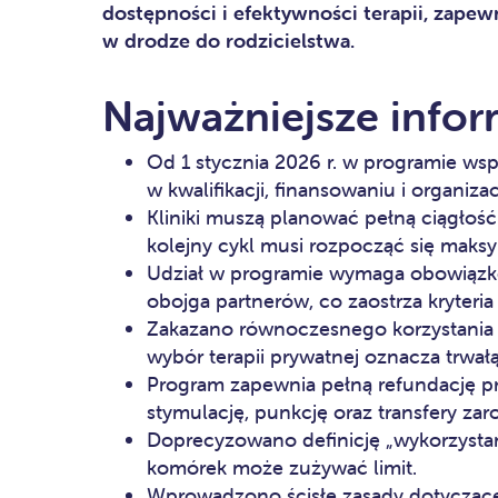
dostępności i efektywności terapii, zape
w drodze do rodzicielstwa.
Najważniejsze infor
Od 1 stycznia 2026 r. w programie wsp
w kwalifikacji, finansowaniu i organizacj
Kliniki muszą planować pełną ciągłość 
kolejny cykl musi rozpocząć się maks
Udział w programie wymaga obowiąz
obojga partnerów, co zaostrza kryteria
Zakazano równoczesnego korzystania 
wybór terapii prywatnej oznacza trwał
Program zapewnia pełną refundację pr
stymulację, punkcję oraz transfery za
Doprecyzowano definicję „wykorzystan
komórek może zużywać limit.
Wprowadzono ścisłe zasady dotyczące