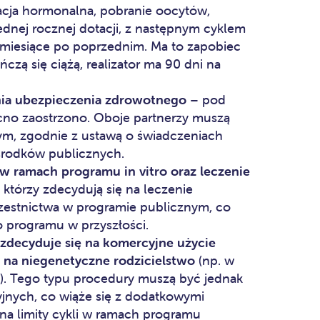
acja hormonalna, pobranie oocytów,
jednej rocznej dotacji, z następnym cyklem
3 miesiące po poprzednim. Ma to zapobiec
ńczą się ciążą, realizator ma 90 dni na
nia ubezpieczenia zdrowotnego
– pod
ocno zaostrzono. Oboje partnerzy muszą
m, zgodnie z ustawą o świadczeniach
środków publicznych.
 ramach programu in vitro oraz leczenie
, którzy zdecydują się na leczenie
estnictwa w programie publicznym, co
 programu w przyszłości.
 zdecyduje się na komercyjne użycie
y na niegenetyczne rodzicielstwo
(np. w
. Tego typu procedury muszą być jednak
nych, co wiąże się z dodatkowymi
na limity cykli w ramach programu