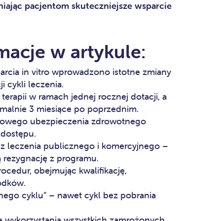
wniając pacjentom skuteczniejsze wsparcie
macje w artykule:
arcia in vitro wprowadzono istotne zmiany
i cykli leczenia.
terapii w ramach jednej rocznej dotacji, a
ymalnie 3 miesiące po poprzednim.
kowego ubezpieczenia zdrowotnego
 dostępu.
z leczenia publicznego i komercyjnego –
ą rezygnację z programu.
ocedur, obejmując kwalifikację,
rodków.
ego cyklu” – nawet cykl bez pobrania
 wykorzystania wszystkich zamrożonych