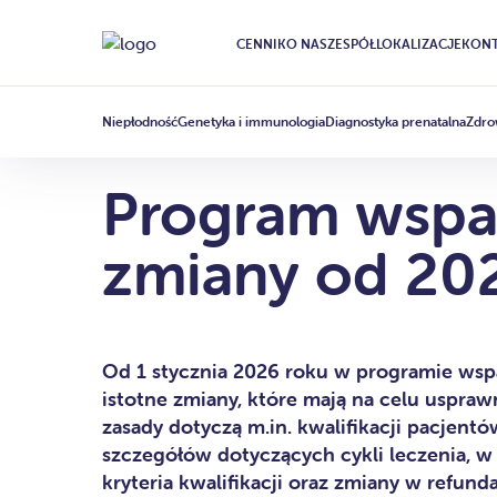
CENNIK
O NAS
ZESPÓŁ
LOKALIZACJE
KONT
DOFINANSOWANIE IN VITRO
ARTICLE
·
12 LUTEGO 2026
Niepłodność
Genetyka i immunologia
Diagnostyka prenatalna
Zdro
Program wsparc
zmiany od 202
Od 1 stycznia 2026 roku w programie wspa
istotne zmiany, które mają na celu uspraw
zasady dotyczą m.in. kwalifikacji pacjent
szczegółów dotyczących cykli leczenia, w
kryteria kwalifikacji oraz zmiany w refunda