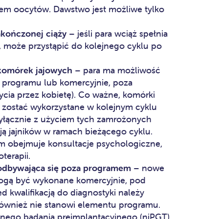
em oocytów. Dawstwo jest możliwe tylko
akończonej ciąży
– jeśli para wciąż spełnia
e, może przystąpić do kolejnego cyklu po
komórek jajowych
– para ma możliwość
 programu lub komercyjnie, poza
cia przez kobietę). Co ważne, komórki
zostać wykorzystane w kolejnym cyklu
wyłącznie z użyciem tych zamrożonych
ją jajników w ramach bieżącego cyklu.
 obejmuje konsultacje psychologiczne,
terapii.
 odbywająca się poza programem
– nowe
mogą być wykonane komercyjnie, pod
kwalifikacją do diagnostyki należy
również nie stanowi elementu programu.
jnego badania preimplantacyjnego (niPGT)