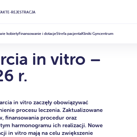
AKT
E-REJESTRACJA
wie kobiety
Finansowanie i dotacje
Strefa pacjenta
Kliniki Gyncentrum
ia in vitro –
6 r.
rcia in vitro zaczęły obowiązywać
nienie procesu leczenia. Zaktualizowane
ów, finansowania procedur oraz
 tym harmonogramu ich realizacji. Nowe
cji in vitro mają na celu zwiększenie