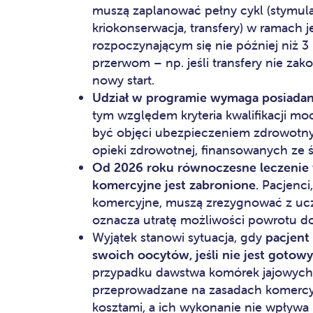
muszą zaplanować pełny cykl (stymul
kriokonserwacja, transfery) w ramach 
rozpoczynającym się nie później niż 
przerwom – np. jeśli transfery nie zako
nowy start.​
Udział w programie wymaga posiada
tym względem kryteria kwalifikacji m
być objęci ubezpieczeniem zdrowotny
opieki zdrowotnej, finansowanych ze 
Od 2026 roku równoczesne leczenie w
komercyjne jest zabronione
. Pacjenci
komercyjne, muszą zrezygnować z ucz
oznacza utratę możliwości powrotu do
Wyjątek stanowi sytuacja, gdy
pacjent
swoich oocytów, jeśli nie jest gotow
przypadku dawstwa komórek jajowych)
przeprowadzane na zasadach komercyj
kosztami, a ich wykonanie nie wpływa 