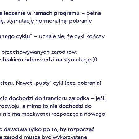
za leczenie w ramach programu
– pełna
cję, stymulację hormonalną, pobranie
anego cyklu”
– uznaje się, że cykl kończy
ch przechowywanych zarodków;
z brakiem odpowiedzi na stymulację (0
feru. Nawet „pusty” cykl (bez pobrania)
nie dochodzi do transferu zarodka
– jeśli
rozwoju, a mimo to nie dochodzi do
y i nie ma możliwości rozpoczęcia nowego
 dawstwa tylko po to, by rozpocząć
 zarodki muszą być wykorzystane