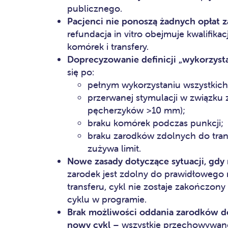
publicznego.
Pacjenci nie ponoszą żadnych opłat 
refundacja in vitro obejmuje kwalifika
komórek i transfery.
Doprecyzowanie definicji „wykorzyst
się po:
pełnym wykorzystaniu wszystki
przerwanej stymulacji w związku 
pęcherzyków >10 mm);
braku komórek podczas punkcji;
braku zarodków zdolnych do trans
zużywa limit.
Nowe zasady dotyczące sytuacji, gdy 
zarodek jest zdolny do prawidłowego 
transferu, cykl nie zostaje zakończon
cyklu w programie.
Brak możliwości oddania zarodków do
nowy cykl
– wszystkie przechowywane