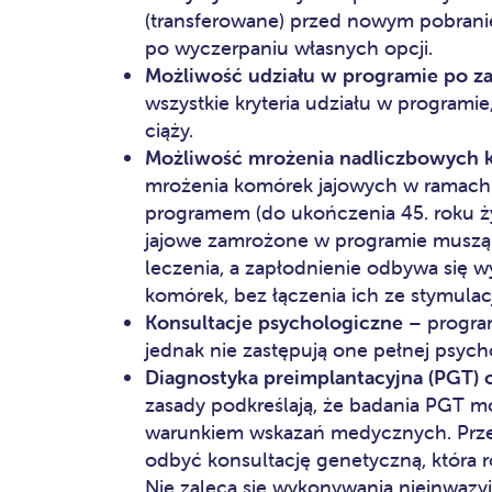
(transferowane) przed nowym pobrani
po wyczerpaniu własnych opcji.​
Możliwość udziału w programie po z
wszystkie kryteria udziału w programi
ciąży.
Możliwość mrożenia nadliczbowych 
mrożenia komórek jajowych w ramach
programem (do ukończenia 45. roku ży
jajowe zamrożone w programie muszą 
leczenia, a zapłodnienie odbywa się 
komórek, bez łączenia ich ze stymulac
Konsultacje psychologiczne
– program
jednak nie zastępują one pełnej psycho
Diagnostyka preimplantacyjna (PGT)
zasady podkreślają, że badania PGT 
warunkiem wskazań medycznych. Przed 
odbyć konsultację genetyczną, która 
Nie zaleca się wykonywania nieinwazy