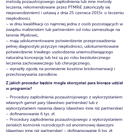
metodą pozaustrojowego zapłodnienia lub inne metody
leczenia, rekomendowane przez PTMRiE zakończyły się
niepowodzeniem) i ustawą z dnia 25 czerwca 2015r. o leczeniu
niepłodności,
– w dniu kwalifikacji co najmniej jedna z osób pozostających w
związku małżeńskim lub partnerskim od roku zamieszkuje na
terenie Mysłowic,
– mają udokumentowane potwierdzenie przeprowadzenia
pełnej diagnostyki przyczyn niepłodności, udokumentowane
potwierdzenie trwałego uszkodzenia uniemożliwiającego
naturalną koncepcję lub też są po roku bezskutecznego
leczenia zachowawczego lub chirurgicznego,
– wyraziły zgodę na poniesienie kosztów kriokonserwacji i
przechowywania zarodków.
Z jakich procedur będzie mogła skorzystać para biorąca udział
w programie?
– Procedury zapłodnienia pozaustrojowego z wykorzystaniem
własnych gamet pary (dawstwo partnerskie) lub z
wykorzystaniem nasienia dawcy (dawstwo inne niż partnerskie)
– dofinansowanie 6 tys. zł.
– Procedury zapłodnienia pozaustrojowego z wykorzystaniem
żeńskich komórek rozrodczych od anonimowej dawczyni
(dawstwo inne niż partnerskie) – dofinansowanie 6 tys. zł.