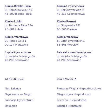
Klinika Bielsko-Biała
Klinika Częstochowa
ul. Komorowicka 140
ul. Kozielewskiego 9
43-300 Bielsko-Biała
42-218 Częstochowa
Klinika Lublin
Klinika Poznań
ul. Tomasza Zana 32A
ul. Głogowska 151
20-601 Lublin
60-266 Poznań
Klinika Warszawa
Klinika Wrocław
ul. Rondo ONZ 1
pl. Orląt Lwowskich 1
00-124 Warszawa
53-605 Wrocław
Szpital Gyncentrum
Laboratorium Genetyczne
ul. Wojska Polskiego 8a
ul. Wojska Polskiego 8a
41-208 Sosnowiec
41-208 Sosnowiec
GYNCENTRUM
DLA PACJENTA
Nasi Lekarze
Pierwsza Wizyta Niepłodnościowa
Najnowsze na Blogu
Diagnostyka Niepłodności
Fundacja Gyncentrum
Leczenie Niepłodności
Szkolenia
Badania Prenatalne