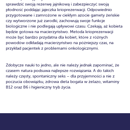
sprawdzić swoją rezerwę jajnikową i zabezpieczyć swoją
płodność poddając jajeczka krioprezerwacji. Odpowiednio
przygotowane i zamrożone w ciekłym azocie gamety żeńskie
czy wytworzone już zarodki, zachowują swoje funkcje
biologiczne i nie podlegają upływowi czasu. Czekają, aż kobieta
będzie gotowa na macierzyństwo. Metoda krioprezerwacji
może być bardzo przydatna dla kobiet, które z różnych
powodów odkładają macierzyństwo na późniejszy czas, na
przykład pacjentek z problemami onkologicznymi.
Zdobycze nauki to jedno, ale nie należy jednak zapominać, że
czasem natura podsuwa najlepsze rozwiązania. A do takich
należy częsty, spontaniczny seks – dla przyjemności a nie z
poczucia obowiązku, zdrowa dieta bogata w żelazo, witaminy
B12 oraz B6 i higieniczny tryb życia.