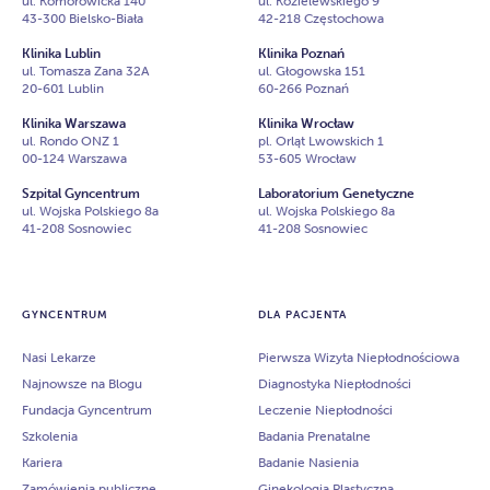
ul. Komorowicka 140
ul. Kozielewskiego 9
43-300 Bielsko-Biała
42-218 Częstochowa
Klinika Lublin
Klinika Poznań
ul. Tomasza Zana 32A
ul. Głogowska 151
20-601 Lublin
60-266 Poznań
Klinika Warszawa
Klinika Wrocław
ul. Rondo ONZ 1
pl. Orląt Lwowskich 1
00-124 Warszawa
53-605 Wrocław
Szpital Gyncentrum
Laboratorium Genetyczne
ul. Wojska Polskiego 8a
ul. Wojska Polskiego 8a
41-208 Sosnowiec
41-208 Sosnowiec
GYNCENTRUM
DLA PACJENTA
Nasi Lekarze
Pierwsza Wizyta Niepłodnościowa
Najnowsze na Blogu
Diagnostyka Niepłodności
Fundacja Gyncentrum
Leczenie Niepłodności
Szkolenia
Badania Prenatalne
Kariera
Badanie Nasienia
Zamówienia publiczne
Ginekologia Plastyczna