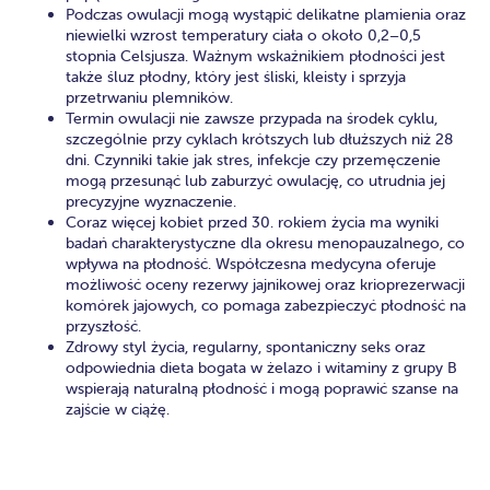
Podczas owulacji mogą wystąpić delikatne plamienia oraz
niewielki wzrost temperatury ciała o około 0,2–0,5
stopnia Celsjusza. Ważnym wskaźnikiem płodności jest
także śluz płodny, który jest śliski, kleisty i sprzyja
przetrwaniu plemników.
Termin owulacji nie zawsze przypada na środek cyklu,
szczególnie przy cyklach krótszych lub dłuższych niż 28
dni. Czynniki takie jak stres, infekcje czy przemęczenie
mogą przesunąć lub zaburzyć owulację, co utrudnia jej
precyzyjne wyznaczenie.
Coraz więcej kobiet przed 30. rokiem życia ma wyniki
badań charakterystyczne dla okresu menopauzalnego, co
wpływa na płodność. Współczesna medycyna oferuje
możliwość oceny rezerwy jajnikowej oraz krioprezerwacji
komórek jajowych, co pomaga zabezpieczyć płodność na
przyszłość.
Zdrowy styl życia, regularny, spontaniczny seks oraz
odpowiednia dieta bogata w żelazo i witaminy z grupy B
wspierają naturalną płodność i mogą poprawić szanse na
zajście w ciążę.