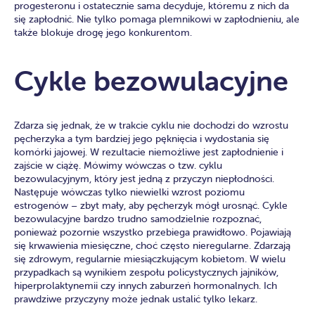
progesteronu i ostatecznie sama decyduje, któremu z nich da
się zapłodnić. Nie tylko pomaga plemnikowi w zapłodnieniu, ale
także blokuje drogę jego konkurentom.
Cykle bezowulacyjne
Zdarza się jednak, że w trakcie cyklu nie dochodzi do wzrostu
pęcherzyka a tym bardziej jego pęknięcia i wydostania się
komórki jajowej. W rezultacie niemożliwe jest zapłodnienie i
zajście w ciążę. Mówimy wówczas o tzw. cyklu
bezowulacyjnym, który jest jedną z przyczyn niepłodności.
Następuje wówczas tylko niewielki wzrost poziomu
estrogenów – zbyt mały, aby pęcherzyk mógł urosnąć. Cykle
bezowulacyjne bardzo trudno samodzielnie rozpoznać,
ponieważ pozornie wszystko przebiega prawidłowo. Pojawiają
się krwawienia miesięczne, choć często nieregularne. Zdarzają
się zdrowym, regularnie miesiączkującym kobietom. W wielu
przypadkach są wynikiem zespołu policystycznych jajników,
hiperprolaktynemii czy innych zaburzeń hormonalnych. Ich
prawdziwe przyczyny może jednak ustalić tylko lekarz.