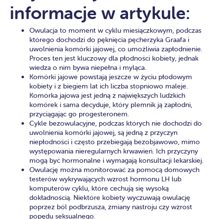
informacje w artykule:
Owulacja to moment w cyklu miesiączkowym, podczas
którego dochodzi do pęknięcia pęcherzyka Graafa i
uwolnienia komórki jajowej, co umożliwia zapłodnienie.
Proces ten jest kluczowy dla płodności kobiety, jednak
wiedza o nim bywa niepełna i myląca.
Komórki jajowe powstają jeszcze w życiu płodowym
kobiety i z biegiem lat ich liczba stopniowo maleje.
Komórka jajowa jest jedną z największych ludzkich
komórek i sama decyduje, który plemnik ją zapłodni,
przyciągając go progesteronem.
Cykle bezowulacyjne, podczas których nie dochodzi do
uwolnienia komórki jajowej, są jedną z przyczyn
niepłodności i często przebiegają bezobjawowo, mimo
występowania nieregularnych krwawień. Ich przyczyny
mogą być hormonalne i wymagają konsultacji lekarskiej.
Owulację można monitorować za pomocą domowych
testerów wykrywających wzrost hormonu LH lub
komputerów cyklu, które cechują się wysoką
dokładnością. Niektóre kobiety wyczuwają owulację
poprzez ból podbrzusza, zmiany nastroju czy wzrost
popędu seksualnego.