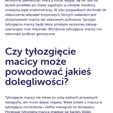
wrodzony (pierwotny). Macica może wygiąć się do tyłu na
skutek powikłań po stanie zapalnym w obrębie miednicy
mniejszej bądź endometriozy. W obu przypadkach dochodzi do
obkurczenia więzadeł krzyżowych, których zadaniem jest
utrzymywanie macicy we właściwym położeniu. Sprzyjać
tyłozgięciu macicy będą także przebyte wcześniej zabiegi
operacyjne oraz mięśniaki. Wrodzone tyłozgięcie macicy ma
natomiast podłoże genetyczne.
Czy tyłozgięcie
macicy może
powodować jakieś
dolegliwości?
Tyłozgięcie macicy nie niesie ze sobą żadnych poważnych
następstw, ale może dawać objawy. Wiele kobiet z macicą w
tyłozgięciu ma bolesne i obfite miesiączki ze skrzepami.
Ponieważ tyłozgięta macica znajduje się bardzo blisko