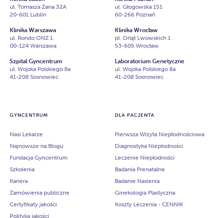
ul. Tomasza Zana 32A
ul. Głogowska 151
20-601 Lublin
60-266 Poznań
Klinika Warszawa
Klinika Wrocław
ul. Rondo ONZ 1
pl. Orląt Lwowskich 1
00-124 Warszawa
53-605 Wrocław
Szpital Gyncentrum
Laboratorium Genetyczne
ul. Wojska Polskiego 8a
ul. Wojska Polskiego 8a
41-208 Sosnowiec
41-208 Sosnowiec
GYNCENTRUM
DLA PACJENTA
Nasi Lekarze
Pierwsza Wizyta Niepłodnościowa
Najnowsze na Blogu
Diagnostyka Niepłodności
Fundacja Gyncentrum
Leczenie Niepłodności
Szkolenia
Badania Prenatalne
Kariera
Badanie Nasienia
Zamówienia publiczne
Ginekologia Plastyczna
Certyfikaty jakości
Koszty Leczenia - CENNIK
Polityka jakości