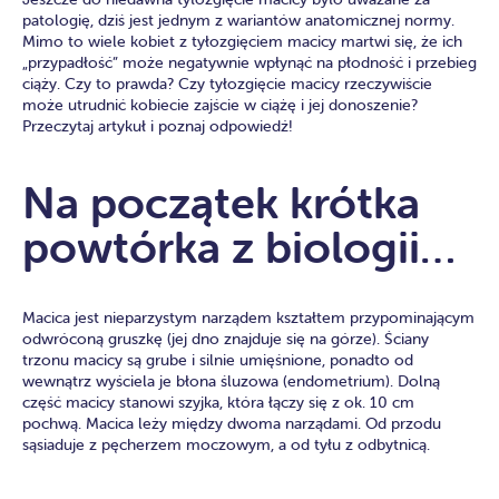
patologię, dziś jest jednym z wariantów anatomicznej normy.
Mimo to wiele kobiet z tyłozgięciem macicy martwi się, że ich
„przypadłość” może negatywnie wpłynąć na płodność i przebieg
ciąży. Czy to prawda? Czy tyłozgięcie macicy rzeczywiście
może utrudnić kobiecie zajście w ciążę i jej donoszenie?
Przeczytaj artykuł i poznaj odpowiedź!
Na początek krótka
powtórka z biologii…
Macica jest nieparzystym narządem kształtem przypominającym
odwróconą gruszkę (jej dno znajduje się na górze). Ściany
trzonu macicy są grube i silnie umięśnione, ponadto od
wewnątrz wyściela je błona śluzowa (endometrium). Dolną
część macicy stanowi szyjka, która łączy się z ok. 10 cm
pochwą. Macica leży między dwoma narządami. Od przodu
sąsiaduje z pęcherzem moczowym, a od tyłu z odbytnicą.