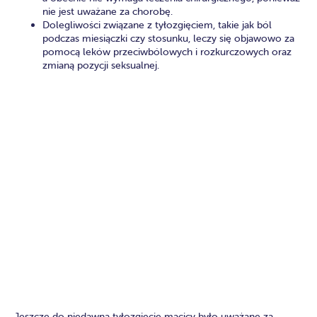
nie jest uważane za chorobę.
Dolegliwości związane z tyłozgięciem, takie jak ból
podczas miesiączki czy stosunku, leczy się objawowo za
pomocą leków przeciwbólowych i rozkurczowych oraz
zmianą pozycji seksualnej.
Jeszcze do niedawna tyłozgięcie macicy było uważane za