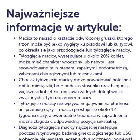
Najważniejsze
informacje w artykule:
Macica to narząd o kształcie odwróconej gruszki, którego
trzon może być lekko wygięty ku przodowi lub ku tyłowi,
co określa się jako przodozgięcie lub tyłozgięcie macicy.
Tyłozgięcie macicy, występujące u około 20% kobiet,
może mieć charakter wrodzony lub nabyty i jest
spowodowane m.in. stanami zapalnymi, endometriozą,
zabiegami chirurgicznymi lub mięśniakami.
Chociaż tyłozgięcie macicy może powodować bolesne i
obfite miesiączki, bóle podczas stosunku oraz biegunki,
większość kobiet nie odczuwa żadnych dolegliwości
związanych z tym ułożeniem macicy.
Tyłozgięcie macicy nie wpływa negatywnie na płodność
ani przebieg ciąży – macica prostuje się około 12.
tygodnia ciąży, a ewentualne trudności w zapłodnieniu
można złagodzić odpowiednią pozycją seksualną.
Diagnoza tyłozgięcia macicy najczęściej następuje
podczas rutynowego badania ginekologicznego lub USG,
a obecnie nie wymaga leczenia chirurgicznego, ponieważ