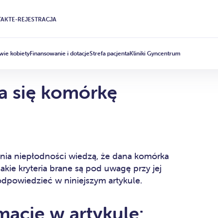
AKT
E-REJESTRACJA
wie kobiety
Finansowanie i dotacje
Strefa pacjenta
Kliniki Gyncentrum
a się komórkę
zenia niepłodności wiedzą, że dana komórka
Jakie kryteria brane są pod uwagę przy jej
 odpowiedzieć w niniejszym artykule.
macje w artykule: