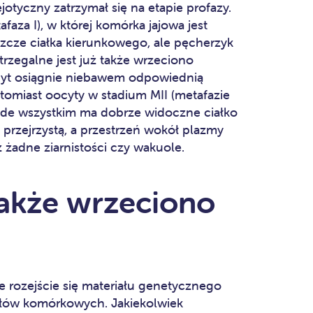
jotyczny zatrzymał się na etapie profazy.
faza I), w której komórka jajowa jest
szcze ciałka kierunkowego, ale pęcherzyk
trzegalne jest już także wrzeciono
cyt osiągnie niebawem odpowiednią
natomiast oocyty w stadium MII (metafazie
rzede wszystkim ma dobrze widoczne ciałko
 przejrzystą, a przestrzeń wokół plazmy
 żadne ziarnistości czy wakuole.
akże wrzeciono
e rozejście się materiału genetycznego
łów komórkowych. Jakiekolwiek