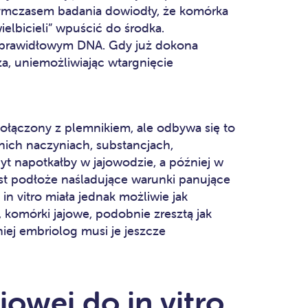
 Tymczasem badania dowiodły, że komórka
elbicieli” wpuścić do środka.
z prawidłowym DNA. Gdy już dokona
a, uniemożliwiając wtargnięcie
połączony z plemnikiem, ale odbywa się to
ich naczyniach, substancjach,
yt napotkałby w jajowodzie, a później w
st podłoże naśladujące warunki panujące
n vitro miała jednak możliwie jak
 komórki jajowe, podobnie zresztą jak
iej embriolog musi je jeszcze
owej do in vitro.