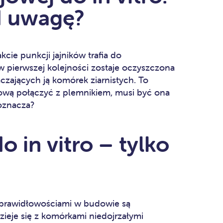
d uwagę?
cie punkcji jajników trafia do
 pierwszej kolejności zostaje oczyszczona
czających ją komórek ziarnistych. To
jową połączyć z plemnikiem, musi być ona
 oznacza?
 in vitro – tylko
prawidłowościami w budowie są
ieje się z komórkami niedojrzałymi