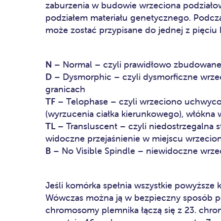
zaburzenia w budowie wrzeciona podział
podziałem materiału genetycznego. Podcza
może zostać przypisane do jednej z pięciu k
N
– Normal – czyli prawidłowo zbudowane
D
– Dysmorphic – czyli dysmorficzne wrze
granicach
TF
– Telophase – czyli wrzeciono uchwyco
(wyrzucenia ciałka kierunkowego), włókna 
TL
– Transluscent – czyli niedostrzegalna 
widoczne przejaśnienie w miejscu wrzecio
B
– No Visible Spindle – niewidoczne wrz
Jeśli komórka spełnia wszystkie powyższe kr
Wówczas można ją w bezpieczny sposób po
chromosomy plemnika łączą się z 23. chro