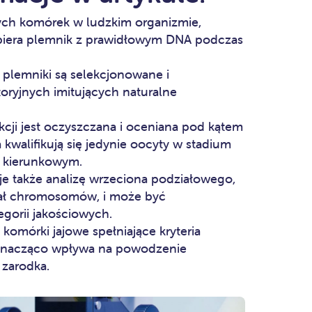
zych komórek w ludzkim organizmie,
biera plemnik z prawidłowym DNA podczas
i plemniki są selekcjonowane i
ryjnych imitujących naturalne
ji jest oczyszczana i oceniana pod kątem
 kwalifikują się jedynie oocyty w stadium
m kierunkowym.
je także analizę wrzeciona podziałowego,
iał chromosomów, i może być
egorii jakościowych.
komórki jajowe spełniające kryteria
o znacząco wpływa na powodzenie
 zarodka.