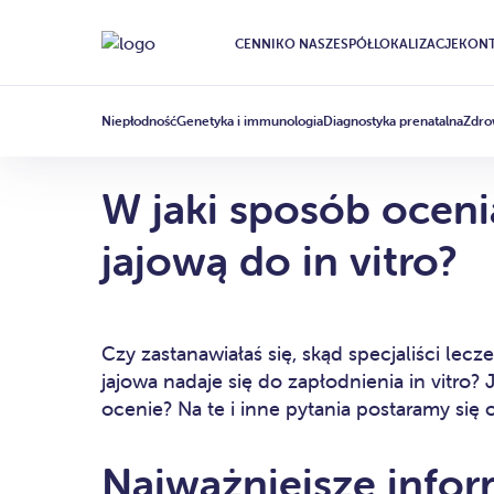
CENNIK
O NAS
ZESPÓŁ
LOKALIZACJE
KONT
IN VITRO
ARTICLE
·
25 LUTEGO 2022
Niepłodność
Genetyka i immunologia
Diagnostyka prenatalna
Zdro
W jaki sposób oceni
jajową do in vitro?
Czy zastanawiałaś się, skąd specjaliści lec
jajowa nadaje się do zapłodnienia in vitro? 
ocenie? Na te i inne pytania postaramy się
Najważniejsze infor