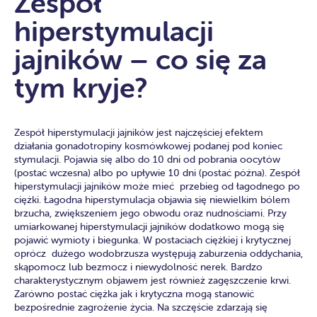
Zespół
hiperstymulacji
jajników – co się za
tym kryje?
Zespół hiperstymulacji jajników jest najczęściej efektem
działania gonadotropiny kosmówkowej podanej pod koniec
stymulacji. Pojawia się albo do 10 dni od pobrania oocytów
(postać wczesna) albo po upływie 10 dni (postać późna). Zespół
hiperstymulacji jajników może mieć przebieg od łagodnego po
ciężki. Łagodna hiperstymulacja objawia się niewielkim bólem
brzucha, zwiększeniem jego obwodu oraz nudnościami. Przy
umiarkowanej hiperstymulacji jajników dodatkowo mogą się
pojawić wymioty i biegunka. W postaciach ciężkiej i krytycznej
oprócz dużego wodobrzusza występują zaburzenia oddychania,
skąpomocz lub bezmocz i niewydolność nerek. Bardzo
charakterystycznym objawem jest również zagęszczenie krwi.
Zarówno postać ciężka jak i krytyczna mogą stanowić
bezpośrednie zagrożenie życia. Na szczęście zdarzają się