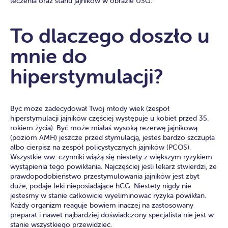
leczenia oraz stanu jajników w obrazie USG.
To dlaczego doszło u
mnie do
hiperstymulacji?
Być może zadecydował Twój młody wiek (zespół
hiperstymulacji jajników częściej występuje u kobiet przed 35.
rokiem życia). Być może miałaś wysoką rezerwę jajnikową
(poziom AMH) jeszcze przed stymulacją, jesteś bardzo szczupła
albo cierpisz na zespół policystycznych jajników (PCOS).
Wszystkie ww. czynniki wiążą się niestety z większym ryzykiem
wystąpienia tego powikłania. Najczęściej jeśli lekarz stwierdzi, że
prawdopodobieństwo przestymulowania jajników jest zbyt
duże, podaje leki nieposiadające hCG. Niestety nigdy nie
jesteśmy w stanie całkowicie wyeliminować ryzyka powikłań.
Każdy organizm reaguje bowiem inaczej na zastosowany
preparat i nawet najbardziej doświadczony specjalista nie jest w
stanie wszystkiego przewidzieć.