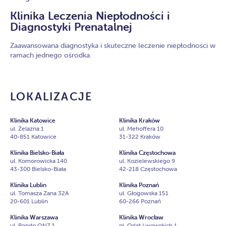
Klinika Leczenia Niepłodności i
Diagnostyki Prenatalnej
Zaawansowana diagnostyka i skuteczne leczenie niepłodności w
ramach jednego ośrodka.
LOKALIZACJE
Klinika Katowice
Klinika Kraków
ul. Żelazna 1
ul. Mehoffera 10
40-851 Katowice
31-322 Kraków
Klinika Bielsko-Biała
Klinika Częstochowa
ul. Komorowicka 140
ul. Kozielewskiego 9
43-300 Bielsko-Biała
42-218 Częstochowa
Klinika Lublin
Klinika Poznań
ul. Tomasza Zana 32A
ul. Głogowska 151
20-601 Lublin
60-266 Poznań
Klinika Warszawa
Klinika Wrocław
ul. Rondo ONZ 1
pl. Orląt Lwowskich 1