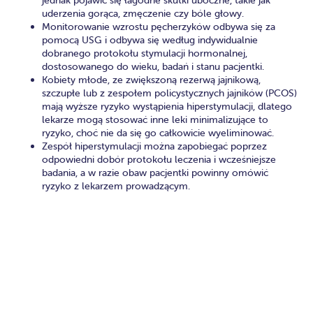
jednak pojawić się łagodne skutki uboczne, takie jak
uderzenia gorąca, zmęczenie czy bóle głowy.
Monitorowanie wzrostu pęcherzyków odbywa się za
pomocą USG i odbywa się według indywidualnie
dobranego protokołu stymulacji hormonalnej,
dostosowanego do wieku, badań i stanu pacjentki.
Kobiety młode, ze zwiększoną rezerwą jajnikową,
szczupłe lub z zespołem policystycznych jajników (PCOS)
mają wyższe ryzyko wystąpienia hiperstymulacji, dlatego
lekarze mogą stosować inne leki minimalizujące to
ryzyko, choć nie da się go całkowicie wyeliminować.
Zespół hiperstymulacji można zapobiegać poprzez
odpowiedni dobór protokołu leczenia i wcześniejsze
badania, a w razie obaw pacjentki powinny omówić
ryzyko z lekarzem prowadzącym.