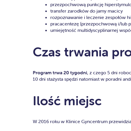
przezpochwową punkcję hiperstymul
transfer zarodków do jamy macicy
rozpoznawanie i leczenie zespołów hi
pracacentezę (przezpochwową i/lub p
umiejętność multidyscyplinarnej wspó
Czas trwania p
Program trwa 20 tygodni
, z czego 5 dni robo
10 dni stażysta spędzi natomiast w poradni an
Ilość miejsc
W 2016 roku w Klinice Gyncentrum przewidzian