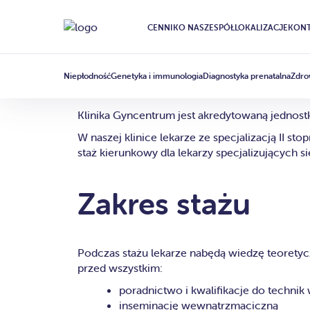
CENNIK
O NAS
ZESPÓŁ
LOKALIZACJE
KONT
Akredytowan
Niepłodność
Genetyka i immunologia
Diagnostyka prenatalna
Zdro
Klinika Gyncentrum jest akredytowaną jednos
W naszej klinice lekarze ze specjalizacją II st
staż kierunkowy dla lekarzy specjalizujących s
Zakres stażu
Podczas stażu lekarze nabędą wiedzę teoretyc
przed wszystkim:
poradnictwo i kwalifikacje do techn
inseminację wewnątrzmaciczną