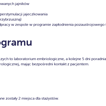
owanych jajników
perstymulacji jajeczkowania
rzybrzuszną)
łpracy w zespole w programie zapłodnienia pozaustrojowego (
rogramu
czych to laboratorium embriologiczne, a kolejne 5 dni poradni
drologicznej, mając bezpośredni kontakt z pacjentem.
e zostały 2 miejsca dla stażystów.