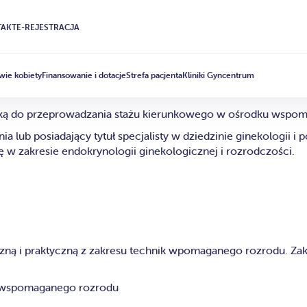
AKT
E-REJESTRACJA
y Ośrodek Szkole
wie kobiety
Finansowanie i dotacje
Strefa pacjenta
Kliniki Gyncentrum
tką do przeprowadzania stażu kierunkowego w ośrodku wspoma
opnia lub posiadający tytuł specjalisty w dziedzinie ginekologi
ię w zakresie endokrynologii ginekologicznej i rozrodczości.
zną i praktyczną z zakresu technik wpomaganego rozrodu. Za
ik wspomaganego rozrodu