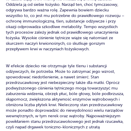
Oddziela ją od siebie łożysko. Narząd ten, choć tymczasowy,
odgrywa bardzo ważna rolę. Zapewnia bowiem dziecku
wszystko to, co jest mu potrzebne do prawidłowego rozwoju –
ochronę immunologiczną, tlen, substancje odżywcze i przy
okazji odprowadza szkodliwe metabolity. Tempo wszystkich
tych procesów zależy jednak od prawidłowego unaczynienia
łożyska. Wysokie ciśnienie tętnicze wiąże się natomiast ze
skurczem naczyń krwionośnych, co skutkuje gorszym
przepływem krwi w naczyniach łożyskowych.
W efekcie dziecko nie otrzymuje tyle tlenu i substancji
odżywczych, ile potrzeba. Może to zatrzymać jego wzrost,
spowodować niedotlenienie, a nawet śmierć. Stan
przedrzucawkowy jest niebezpieczny także dla matki. Oprócz
podwyższonego ciśnienia tętniczego mogą towarzyszyć mu
zaburzenia widzenia, obrzęk płuc, bóle głowy, bóle podbrzusza,
skąpomocz, zwiększona aktywność enzymów wątrobowych i
obniżona liczba płytek krwi. Nieleczony stan przedrzucawkowy
może ponadto doprowadzić do niewydolności wielu narządów
wewnętrznych, w tym nerek oraz wątroby. Najpoważniejszym
powikłaniem stanu przedrzucawokowego jest jednak rzucawka,
czyli napad drgawek toniczno-klonicznych z utratą