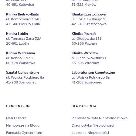
40-851 Katowice
31-322 Kraków
Klinika Bielsko-Biała
Klinika Częstochowa
ul. Komorowicka 140
ul. Kozielewskiego 9
43-300 Bielsko-Biała
42-218 Częstochowa
Klinika Lublin
Klinika Poznań
ul. Tomasza Zana 32A
ul. Głogowska 151
20-601 Lublin
60-266 Poznań
Klinika Warszawa
Klinika Wrocław
ul. Rondo ONZ 1
pl. Orląt Lwowskich 1
00-124 Warszawa
53-605 Wrocław
Szpital Gyncentrum
Laboratorium Genetyczne
ul. Wojska Polskiego 8a
ul. Wojska Polskiego 8a
41-208 Sosnowiec
41-208 Sosnowiec
GYNCENTRUM
DLA PACJENTA
Nasi Lekarze
Pierwsza Wizyta Niepłodnościowa
Najnowsze na Blogu
Diagnostyka Niepłodności
Fundacja Gyncentrum
Leczenie Niepłodności