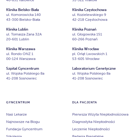
Klinika Bielsko-Biała
Klinika Częstochowa
ul. Komorowicka 140
ul. Kozielewskiego 9
43-300 Bielsko-Biała
42-218 Częstochowa
Klinika Lublin
Klinika Poznań
ul. Tomasza Zana 32A
ul. Głogowska 151
20-601 Lublin
60-266 Poznań
Klinika Warszawa
Klinika Wrocław
ul. Rondo ONZ 1
pl. Orląt Lwowskich 1
00-124 Warszawa
53-605 Wrocław
Szpital Gyncentrum
Laboratorium Genetyczne
ul. Wojska Polskiego 8a
ul. Wojska Polskiego 8a
41-208 Sosnowiec
41-208 Sosnowiec
GYNCENTRUM
DLA PACJENTA
Nasi Lekarze
Pierwsza Wizyta Niepłodnościowa
Najnowsze na Blogu
Diagnostyka Niepłodności
Fundacja Gyncentrum
Leczenie Niepłodności
Szkolenia
Badania Prenatalne