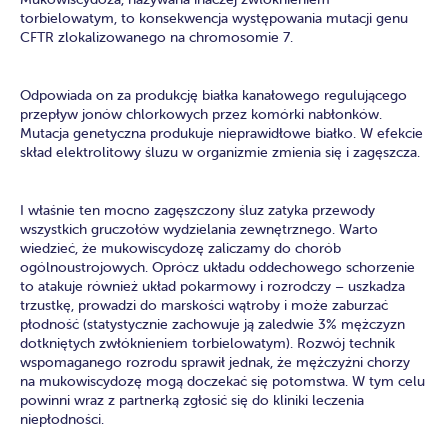
torbielowatym, to konsekwencja występowania mutacji genu
CFTR zlokalizowanego na chromosomie 7.
Odpowiada on za produkcję białka kanałowego regulującego
przepływ jonów chlorkowych przez komórki nabłonków.
Mutacja genetyczna produkuje nieprawidłowe białko. W efekcie
skład elektrolitowy śluzu w organizmie zmienia się i zagęszcza.
I właśnie ten mocno zagęszczony śluz zatyka przewody
wszystkich gruczołów wydzielania zewnętrznego. Warto
wiedzieć, że mukowiscydozę zaliczamy do chorób
ogólnoustrojowych. Oprócz układu oddechowego schorzenie
to atakuje również układ pokarmowy i rozrodczy – uszkadza
trzustkę, prowadzi do marskości wątroby i może zaburzać
płodność (statystycznie zachowuje ją zaledwie 3% mężczyzn
dotkniętych zwłóknieniem torbielowatym). Rozwój technik
wspomaganego rozrodu sprawił jednak, że mężczyźni chorzy
na mukowiscydozę mogą doczekać się potomstwa. W tym celu
powinni wraz z partnerką zgłosić się do kliniki leczenia
niepłodności.