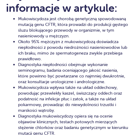
informacje w artykule:
Mukowiscydoza jest chorobą genetyczną spowodowaną
mutacją genu CFTR, która prowadzi do produkcji gęstego
śluzu blokującego przewody w organizmie, w tym
nasieniowody u mężczyzn.
Około 95% mężczyzn z mukowiscydozą doświadcza
niepłodności z powodu niedrożności nasieniowodów lub
ich braku, mimo że spermatogeneza zwykle przebiega
prawidłowo.
Diagnostyka niepłodności obejmuje wykonanie
seminogramu, badania oceniającego jakość nasienia,
które powinno być powtarzane co najmniej dwukrotnie,
oraz konsultacje urologiczne i andrologiczne.
Mukowiscydoza wpływa także na układ oddechowy,
powodując przewlekły kaszel, świszczący oddech oraz
podatność na infekcje płuc i zatok, a także na układ
pokarmowy, prowadząc do niewydolności trzustki i
marskości wątroby.
Diagnostyka mukowiscydozy opiera się na ocenie
objawów klinicznych, testach potowych mierzących
stężenie chlorków oraz badaniu genetycznym w kierunku
mutacji genu CFTR.