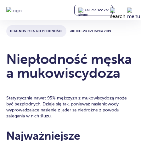
+48 735 122 777
DIAGNOSTYKA NIEPŁODNOŚCI
ARTICLE
·
24 CZERWCA 2019
Niepłodność męska
a mukowiscydoza
Statystycznie nawet 95% mężczyzn z mukowiscydozą może
być bezpłodnych. Dzieje się tak, ponieważ nasieniowody
wyprowadzające nasienie z jąder są niedrożne z powodu
zalegania w nich śluzu.
Najważniejsze