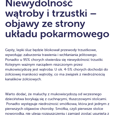
Niewydolność
wątroby i trzustki –
objawy ze strony
układu pokarmowego
Gęsty, lepki śluz będzie blokował przewody trzustkowe,
wywołując zaburzenia trawienia i wchłaniania jelitowego.
Ponadto u 95% chorych stwierdza się niewydolność trzustki.
Kolejnym ważnym narządem niszczonym przez
mukowiscydozę jest wątroba. U ok. 4-5% chorych dochodzi do
żółciowej marskości wątroby, co ma związek z niedrożnością
kanalików żółciowych.
Warto dodać, że maluchy z mukowiscydozą od wczesnego
dzieciństwa borykają się z cuchnącymi, tłuszczowymi stolcami.
Ponadto występuje niedrożność smółkowa, która jest jednym z
pierwszych objawów choroby. Smółka, czyli pierwsze stolce
noworodka, nie ulega rozpuszczeniu i zamiast zostać usunięta z